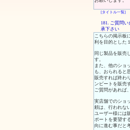
お願いします。
[タイトル一覧]
181. ご
承下さい
こちらの掲示板
利を目的とした
同じ製品を販売
す。
また、他のショ
も、おられると
販売すれば終わ
ンビートを販売
ご質問があれば
実店舗でのショ
頼は、行われな
ユーザー様には
ポートを要望す
向に進む事だと