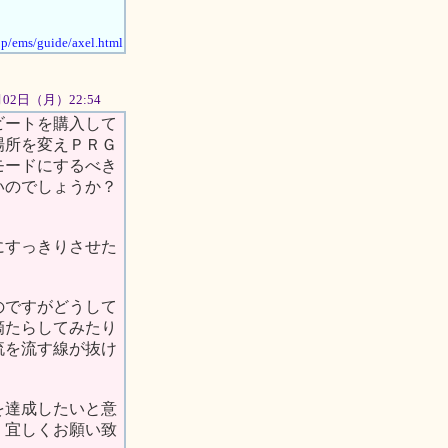
jp/ems/guide/axel.html
7月02日（月）22:54
ビートを購入して
場所を変えＰＲＧ
モードにするべき
いのでしょうか？
にすっきりさせた
のですがどうして
滴たらしてみたり
流を流す線が抜け
を達成したいと意
。宜しくお願い致