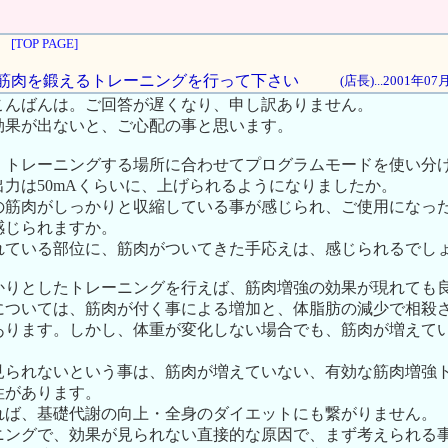
[TOP PAGE]
的に筋肉を鍛えるトレーニングを行って下さい
(店長)...2001年0
こんばんは。ご回答が遅くなり、申し訳ありません。
効果が出ないと、ご心配の事と思います。
、トレーニングする場所に合わせてプログラムモードを使い分
力は50mAくらいに、上げられるようになりましたか。
の筋肉がしっかりと収縮している事が感じられ、ご使用になっ
感じられますか。
れている部位に、筋肉がついてきた手応えは、感じられるでし
かりとしたトレーニングを行えば、筋肉増強の効果が現れても
については、筋肉が付く事による増加と、体脂肪の減少で相殺
あります。しかし、体重が変化しない場合でも、筋肉が増えて
見られないという事は、筋肉が増えていない、有効な筋肉増強
性があります。
れば、基礎代謝の向上・全身のダイエットにも繋がりません。
ニングで、効果が見られない直接的な原因で、まず考えられる