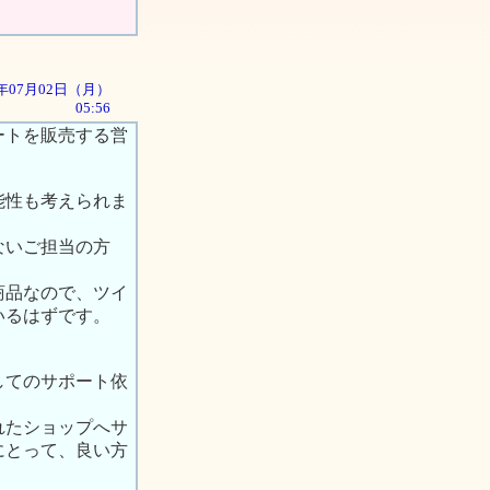
01年07月02日（月）
05:56
ートを販売する営
能性も考えられま
ないご担当の方
商品なので、ツイ
いるはずです。
してのサポート依
れたショップへサ
にとって、良い方