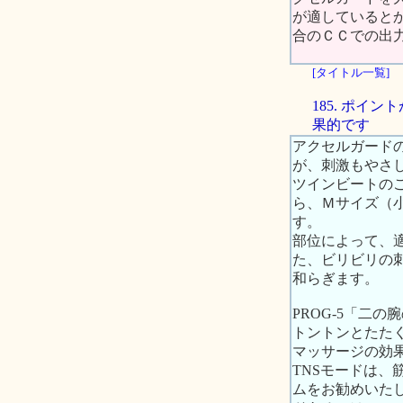
が適していると
合のＣＣでの出
[タイトル一覧]
185. ポ
果的です
アクセルガード
が、刺激もやさ
ツインビートの
ら、Ｍサイズ（
す。
部位によって、
た、ビリビリの
和らぎます。
PROG-5「二
トントンとたた
マッサージの効
TNSモードは
ムをお勧めいたし