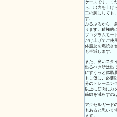
ケースです。ま
ら、出力を上げ
二の腕にしても
す。
ぷるぷるから、
ります。積極的
プログラムモード
だけ上げてご使
体脂肪を燃焼さ
も半減します。
また、良いスタ
出るべき所は出
にすうっと体脂
もし仮に、必要
分のトレーニン
以上に筋肉に力
筋肉を減らすの
アクセルガード
もあると思いま
ます。