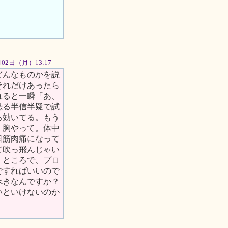
7月02日（月）13:17
どんなものかを説
それだけあったら
れると一瞬「あ、
恐る半信半疑で試
る効いてる。もう
、胸やって。体中
日筋肉痛になって
て吹っ飛んじゃい
。ところで、プロ
ですればいいので
べきなんですか？
いといけないのか