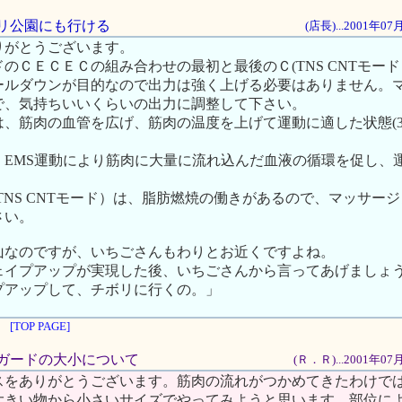
チボリ公園にも行ける
(店長)...2001年0
りがとうございます。
のＣＥＣＥＣの組み合わせの最初と最後のＣ(TNS CNTモー
ールダウンが目的なので出力は強く上げる必要はありません。
で、気持ちいいくらいの出力に調整して下さい。
は、筋肉の血管を広げ、筋肉の温度を上げて運動に適した状態(3
、EMS運動により筋肉に大量に流れ込んだ血液の循環を促し、
TNS CNTモード）は、脂肪燃焼の働きがあるので、マッサー
さい。
山なのですが、いちごさんもわりとお近くですよね。
ェイプアップが実現した後、いちごさんから言ってあげましょ
プアップして、チボリに行くの。」
[TOP PAGE]
セルガードの大小について
(Ｒ．Ｒ)...2001年0
スをありがとうございます。筋肉の流れがつかめてきたわけで
大きい物から小さいサイズでやってみようと思います。部位に