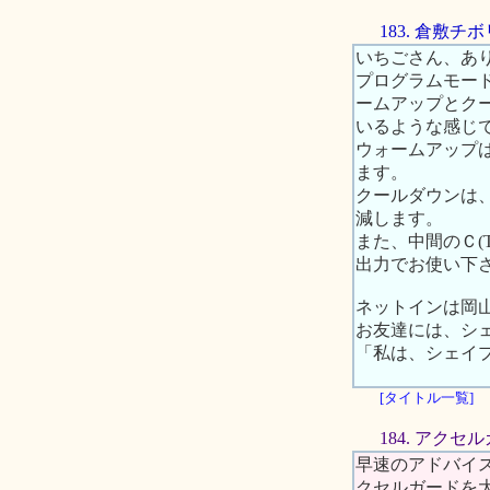
183. 倉敷
いちごさん、あ
プログラムモード
ームアップとク
いるような感じ
ウォームアップ
ます。
クールダウンは
減します。
また、中間のＣ(
出力でお使い下
ネットインは岡
お友達には、シ
「私は、シェイ
[タイトル一覧]
184. アク
早速のアドバイ
クセルガードを