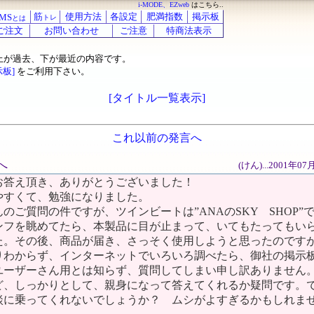
i-MODE、EZweb
はこちら..
筋
使用方法
各設定
肥満指数
掲示板
MS
トレ
とは
ご注文
お問い合わせ
ご注意
特商法表示
上が過去、下が最近の内容です。
示板]
をご利用下さい。
[タイトル一覧表示]
これ以前の発言へ
へ
(けん)...2001年0
お答え頂き、ありがとうございました！
やすくて、勉強になりました。
のご質問の件ですが、ツインビートは”ANAのSKY SHOP”
ンフを眺めてたら、本製品に目が止まって、いてもたってもい
た。その後、商品が届き、さっそく使用しようと思ったのです
りわからず、インターネットでいろいろ調べたら、御社の掲示
ユーザーさん用とは知らず、質問してしまい申し訳ありません。
ど、しっかりとして、親身になって答えてくれるか疑問です。
談に乗ってくれないでしょうか？ ムシがよすぎるかもしれま