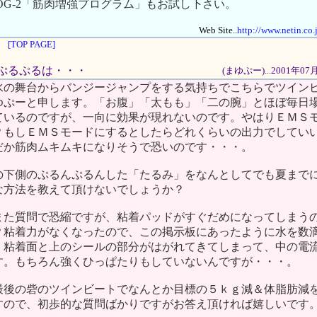
OG-2「筋肉増強プログラム」もお試し下さい。
Web Site..
http://www.netin.co.
[TOP PAGE]
腕のぷるぷるは・・・
(まゆぷー)...2001年0
水の舞台からバンジージャンプをする気持ちでこちらでツイン
ゆぷーと申します。「お腹」「太もも」「二の腕」とほぼ毎日
ているのですが、一向に効果が現れないのです。やはりＥＭＳ
？もしＥＭＳモードにするとしたらどれくらいの出力でしてい
だか筋肉ムキムキになりそうで恐いのです・・・。
の下側のぷるんぷるんした「たるみ」をなんとしてでも夏まで
な方法を教えて頂けないでしょうか？
また質問で恐縮ですが、粘着パッドがすぐだめになってしまう
？粘着力がなくなったので、この掲示板にあったように水を数
、粘着面と上のシールの部分がはがれてきてしまって、中の電
す。もちろん強くひっぱたりもしていないんですが・・・。
最後の砦のツインビートでなんとか目標の５ｋｇ減＆体脂肪減
すので、初歩的な質問ばかりですがお答え頂ければ嬉しいです