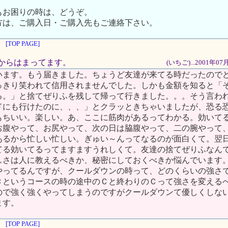
もお困りの時は、どうぞ。
方は、ご購入日・ご購入先もご連絡下さい。
[TOP PAGE]
た日からはまってます。
(いちご)...2001年0
います。もう届きました。ちょうど友達が来てる時だったので
っきり笑われて信用されませんでした。しかも金額を知ると「
る。」と捨てぜりふを残して帰って行きました。。。そう言わ
ドにも行けたのに、、、」とクラッときちゃいましたが、恐る
もちいい。楽しい。あ、ここに筋肉があるってわかる。効いて
お腹やって、お尻やって、次の日は脇腹やって、二の腕やって
あるから忙しい忙しい。ぎゅい～んってなるのが面白くて。翌
てる効いてるってますますうれしくて。友達の捨てぜりふなん
しさは人に教えるべきか、秘密にしておくべきか悩んでいます
やってるんですが、クールダウンの時って、どのくらいの強さ
Ｃというコースの時の途中のＣと終わりのＣって強さを変える
ので強く強くやってしまうのですがクールダウンて優しくしな
ます。
[TOP PAGE]