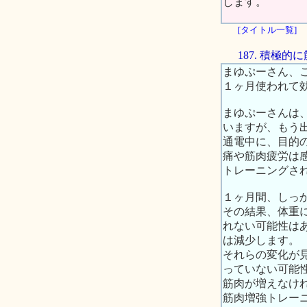
します。
[タイトル一覧]
187. 積極
まゆぷーさん、
１ヶ月使われて
まゆぷーさんは
いますが、もう出
通電中に、目的
痛や筋肉疲労は
トレーニングさ
１ヶ月間、しっ
その結果、体重
れない可能性は
は減少します。
それらの変化が
っていない可能
筋肉が増えなけ
筋肉増強トレー