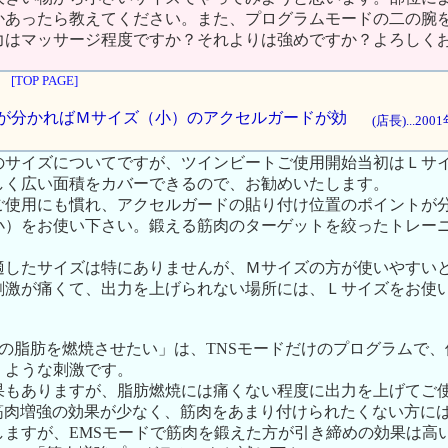
かあったら教えてください。また、プログラムモードの二の腕
力はマッサージ程度ですか？それよりは強めですか？よろしく
[TOP PAGE]
イントが分かればＭサイズ（小）のアクセルガードが効
(店長)...20
のサイズについてですが、ツインビートご使用開始当初はＬサ
しく広い面積をカバーできるので、お勧めいたします。
ご使用にも慣れ、アクセルガードの貼り付け位置のポイントが
小）をお使い下さい。鍛える筋肉のターゲットを絞ったトレー
適したサイズは特にありませんが、Ｍサイズの方が使いやすい
刺激が痛くて、出力を上げられない場所には、Ｌサイズをお使
の腕の脂肪を燃焼させたい」は、TNSモードだけのプログラムで
くような刺激です。
果もありますが、脂肪燃焼には痛くない程度に出力を上げてご
、筋肉増強の効果が少なく、筋肉をあまり付けられたくない方に
ますが、EMSモードで筋肉を鍛えた方が引き締めの効果は高い