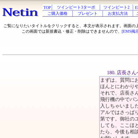
ツインビート3ターボ
ツインビート2
TOP
E
ご購入価格
プレゼント
お支払方法
ご覧になりたいタイトルをクリックすると、本文が表示されます。画面の
この画面では新規書込・修正・削除はできませんので、
[EMS掲
180. 店長さん
まずは、質問に
ほんとにわかり
それで、店長さん
飛行機の中でパ
入しちゃいまし
アルではさっぱ
第です。御社の
しても、ここほ
たら、今後も相