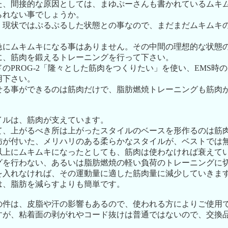
た、間接的な原因としては、まゆぷーさんも書かれているムキ
られない事でしょうか。
、現状ではぷるぷるした状態との事なので、まだまだムキムキ
急にムキムキになる事はありません。その中間の理想的な状態
に、筋肉を鍛えるトレーニングを行って下さい。
のPROG-2「隆々とした筋肉をつくりたい」を使い、EMS時
用下さい。
せる事ができるのは筋肉だけで、脂肪燃焼トレーニングも筋肉
イルは、筋肉が支えています。
て、上がるべき所は上がったスタイルのベースを形作るのは筋
肪が付いた、メリハリのある柔らかなスタイルが、ベストでは
以上にムキムキになったとしても、筋肉は使わなければ衰えて
グを行わない、あるいは脂肪燃焼の軽い負荷のトレーニングに
を入れなければ、その運動量に適した筋肉量に減少していきま
は、脂肪を減らすよりも簡単です。
の件は、皮脂や汗の影響もあるので、使われる方によりご使用
すが、粘着面の剥がれやコード抜けは普通ではないので、交換