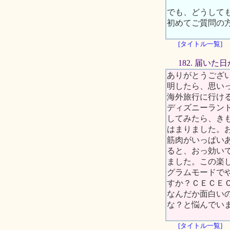
でも、どうして
初めてご質問の
[タイトル一覧]
182. 届い
ありがとうござ
明したら、思い
海外旅行に行け
ディズニーラン
してみたら、き
はまりました。
筋肉がいっぱい
ると、おっ効い
ました。この楽
グラムモードで
すか？ＣＥＣＥ
なんだか面白い
な？と悩んでい
[タイトル一覧]