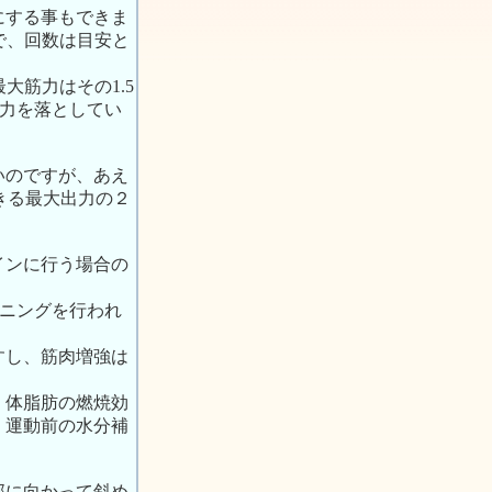
にする事もできま
で、回数は目安と
大筋力はその1.5
出力を落としてい
いのですが、あえ
きる最大出力の２
インに行う場合の
ーニングを行われ
すし、筋肉増強は
、体脂肪の燃焼効
。運動前の水分補
部に向かって斜め