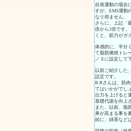
自発運動の場合
すが、EMS運
なり得ません。
さらに、上記「最
倍から2倍です。
くと、筋力がガ
体感的に、半分
て脂肪燃焼トレー
／３に設定して
以前ご紹介した
設定です。
R.Rさんは、
てはいかがでし
出力を上げると
基礎代謝を向上
また、以前、脂
果が高まる事を
給に、緑茶など
脇腹の筋肉（外