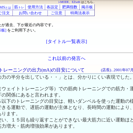
i-MODE、EZweb
はこちら..
筋
使用方法
各設定
肥満指数
掲示板
MS
トレ
とは
ご注文
お問い合わせ
ご注意
特商法表示
上が過去、下が最近の内容です。
示板]
をご利用下さい。
[タイトル一覧表示]
これ以前の発言へ
燃焼トレーニングの出力(mA)の目安について
(店長)...2001年0
の力の半分を出している・・」とは、分かりにくい表現でした
（ウェイトトレーニング等）での筋肉トレーニングでの筋力・
下の関係にあると言われます。
％以下のトレーニングの目安は、軽いダンベルを使った運動の
できる運動で、遅筋の運動が主体となり、長時間の運動により
あります。
使い、１５回も繰り返すことができない最大筋力に近い運動ほ
筋力増大・筋肉増強効果があります。