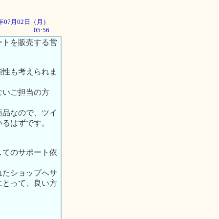
01年07月02日（月）
05:56
ートを販売する営
能性も考えられま
ないご担当の方
商品なので、ツイ
いるはずです。
してのサポート依
れたショップへサ
にとって、良い方