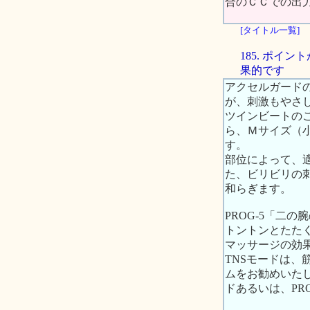
合のＣＣでの出
[タイトル一覧]
185. ポ
果的です
アクセルガード
が、刺激もやさ
ツインビートの
ら、Ｍサイズ（
す。
部位によって、
た、ビリビリの
和らぎます。
PROG-5「二
トントンとたた
マッサージの効
TNSモードは
ムをお勧めいたし
ドあるいは、PR