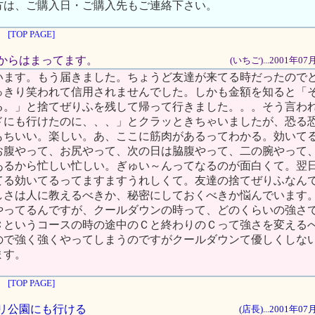
方は、ご購入日・ご購入先もご連絡下さい。
[TOP PAGE]
た日からはまってます。
(いちご)...2001年0
います。もう届きました。ちょうど友達が来てる時だったので
っきり笑われて信用されませんでした。しかも金額を知ると「
る。」と捨てぜりふを残して帰って行きました。。。そう言わ
ドにも行けたのに、、、」とクラッときちゃいましたが、恐る
もちいい。楽しい。あ、ここに筋肉があるってわかる。効いて
お腹やって、お尻やって、次の日は脇腹やって、二の腕やって
あるから忙しい忙しい。ぎゅい～んってなるのが面白くて。翌
てる効いてるってますますうれしくて。友達の捨てぜりふなん
しさは人に教えるべきか、秘密にしておくべきか悩んでいます
やってるんですが、クールダウンの時って、どのくらいの強さ
Ｃというコースの時の途中のＣと終わりのＣって強さを変える
ので強く強くやってしまうのですがクールダウンて優しくしな
ます。
[TOP PAGE]
チボリ公園にも行ける
(店長)...2001年0