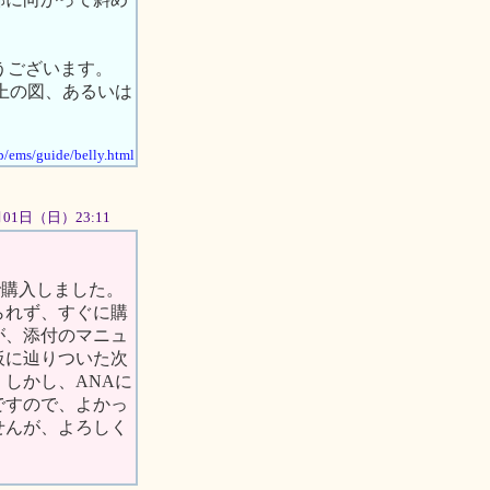
とうございます。
右上の図、あるいは
jp/ems/guide/belly.html
7月01日（日）23:11
で購入しました。
られず、すぐに購
が、添付のマニュ
板に辿りついた次
しかし、ANAに
ですので、よかっ
せんが、よろしく