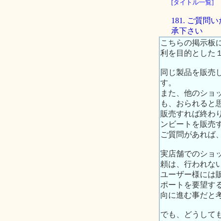
[タイトル一覧]
181. ご
承下さい
こちらの掲示板
利を目的とした
同じ製品を販売
す。
また、他のショ
も、おられると
販売すれば終わ
ンビートを販売
ご質問があれば
実店舗でのショ
頼は、行われな
ユーザー様には
ポートを要望す
向に進む事だと
でも、どうして