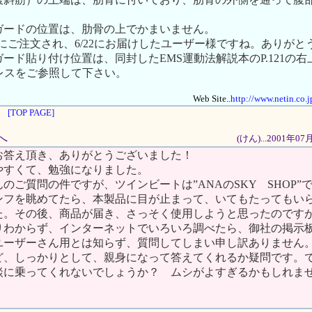
。
ガードの位置は、肋骨の上でかまいません。
/18にご注文され、6/22にお届けしたユーザー様ですね。ありが
ード貼り付け位置は、同封したEMS運動法解説本のP.121の
のアドレスをご参照して下さい。
Web Site..
http://www.netin.co.
[TOP PAGE]
へ
(けん)...2001年0
お答え頂き、ありがとうございました！
やすくて、勉強になりました。
のご質問の件ですが、ツインビートは”ANAのSKY SHOP”
ンフを眺めてたら、本製品に目が止まって、いてもたってもい
た。その後、商品が届き、さっそく使用しようと思ったのです
りわからず、インターネットでいろいろ調べたら、御社の掲示
ユーザーさん用とは知らず、質問してしまい申し訳ありません。
ど、しっかりとして、親身になって答えてくれるか疑問です。
談に乗ってくれないでしょうか？ ムシがよすぎるかもしれま