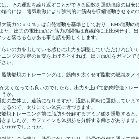
には、その運動を繰り返すことができる回数を運動強度の目安
動の場合には、電気刺激により強制的に筋肉を収縮運動させるの
大筋力の６０％」は自発運動を基準としており、EMS運動の最
また、出力の電圧(mA)と筋力の関係は直線的に正比例せず、
クッと落ちる点がある事も話を難しくします。
くらいの力を出している感じに出力を調整していただければい
ニングの設定の目安を上げるとすれば、出力(mA)をガマンで
下さい。
、脂肪燃焼のトレーニングは、筋肉を太くせず脂肪の燃焼をメ
筋肉が太くなっても良いのでしたら、出力を上げて筋肉増強トレ
ょうか。
運動の主体は、速筋になりますが、遅筋も同時に運動していま
させるので、太りにくい体質に近づきます。
肪燃焼トレーニング前に脂肪を分解するアミノ酸を摂取すると
書きましたが、カフェインも体脂肪を分解する働きがあります
はいかがでしょうか。
腹斜筋）の上端は、肋骨に付いており、肋骨の外側を通って腹