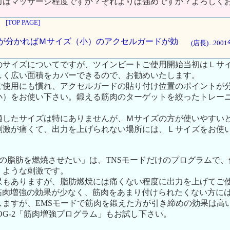
力はマッサージ程度ですか？それよりは強めですか？よろしく
[TOP PAGE]
イントが分かればＭサイズ（小）のアクセルガードが効
(店長)...20
のサイズについてですが、ツインビートご使用開始当初はＬサ
しく広い面積をカバーできるので、お勧めいたします。
ご使用にも慣れ、アクセルガードの貼り付け位置のポイントが
小）をお使い下さい。鍛える筋肉のターゲットを絞ったトレー
適したサイズは特にありませんが、Ｍサイズの方が使いやすい
刺激が痛くて、出力を上げられない場所には、Ｌサイズをお使
の腕の脂肪を燃焼させたい」は、TNSモードだけのプログラムで
くような刺激です。
果もありますが、脂肪燃焼には痛くない程度に出力を上げてご
、筋肉増強の効果が少なく、筋肉をあまり付けられたくない方に
ますが、EMSモードで筋肉を鍛えた方が引き締めの効果は高い
OG-2「筋肉増強プログラム」もお試し下さい。