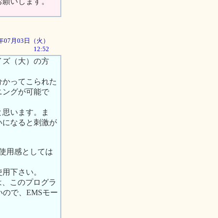
お願いします。
01年07月03日（火）
12:52
イズ（大）の方
分かってこられた
ニングが可能で
と思います。ま
いになると刺激が
、使用感としては
使用下さい。
は、このプログラ
ので、EMSモー