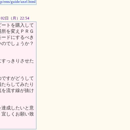
jp/ems/guide/axel.html
7月02日（月）22:54
ビートを購入して
場所を変えＰＲＧ
モードにするべき
いのでしょうか？
にすっきりさせた
のですがどうして
滴たらしてみたり
流を流す線が抜け
を達成したいと意
。宜しくお願い致