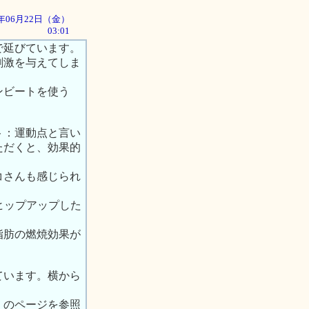
01年06月22日（金）
03:01
で延びています。
刺激を与えてしま
ンビートを使う
ト：運動点と言い
ただくと、効果的
コさんも感じられ
。
 ヒップアップした
脂肪の燃焼効果が
ています。横から
」のページを参照