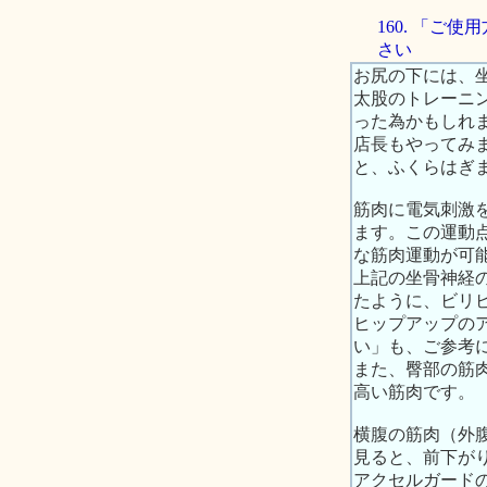
160. 「
さい
お尻の下には、
太股のトレーニ
った為かもしれ
店長もやってみ
と、ふくらはぎ
筋肉に電気刺激
ます。この運動
な筋肉運動が可
上記の坐骨神経
たように、ビリ
ヒップアップのア
い」も、ご参考
また、臀部の筋
高い筋肉です。
横腹の筋肉（外
見ると、前下が
アクセルガード