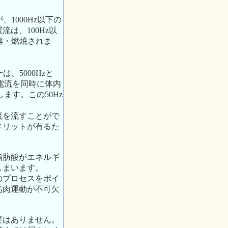
1000Hz以下の
は、100Hz以
解・燃焼されま
。
、5000Hzと
電流を同時に体内
ます。この50Hz
流を流すことがで
メリットが有るた
脂肪酸がエネルギ
しまいます。
のプロセスをポイ
筋肉運動が不可欠
要はありません。