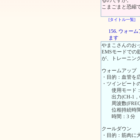
るのですが。
こまごまと恐縮
[タイトル一覧]
156. ウ
ます
やまこさんのお
EMSモードで
が、トレーニン
ウォームアップ
・目的：血管を
・ツインビートの
使用モード：TN
出力(CH-1，
周波数(FREQ)
位相持続時間(WD
時間：3 分
クールダウン
・目的：筋肉に