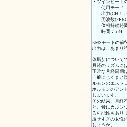
・ツインビートの
使用モード：TN
出力(CH-1，
周波数(FREQ)
位相持続時間(WD
時間：5 分
EMSモードの
出力は、あまり
体脂肪について
月経のリズムに
正常な月経周期
一般にじゃまと
ルモンのエスト
ホルモンのアン
しまいます。
その結果、月経
と、骨にカルシ
る可能性もあり
痩せすぎの女性
しょうか。