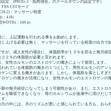
設定 (PROG-2「筋肉強化」のクールダウンの設定です）
S CSTモード
CH-2)：マッサージ程度
：4 Hz
TH)：160 μs
前後に、上記運動を行われる事をお勧めします。
強く上げる必要は無く、マッサージを行っている程度の出力で
ですが、成人女性の場合に、体脂肪率が１３％を切ると無月経
は２２％の体脂肪が必要と言われます。
は、女性ホルモンのエストロゲンの働きによって発現します。
思われている体脂肪の働きの１つとして、男性ホルモンのアン
ロゲンに変える働きがあります。しかし、体脂肪を落としすぎ
ドロゲンの働きが活発になり、女性ホルモンのエストロゲンの
不順や無月経症になってしまう可能性があり、また、エストロ
ウムを吸収できなくなり、骨のカルシウムが血液中に溶けだし
ます。
の方の中には、月のリズムが悪いと感じられている方も、おら