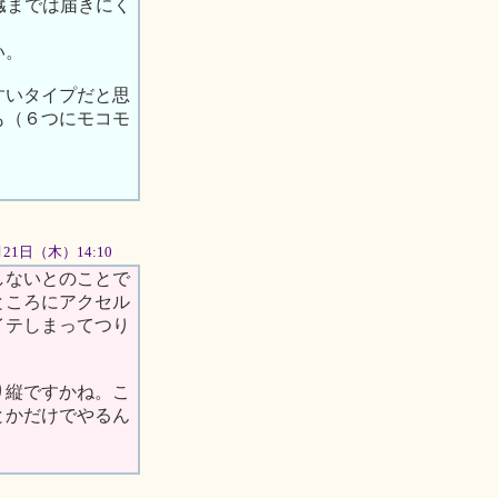
臓までは届きにく
い。
すいタイプだと思
も（６つにモコモ
6月21日（木）14:10
しないとのことで
ところにアクセル
イテしまってつり
り縦ですかね。こ
とかだけでやるん