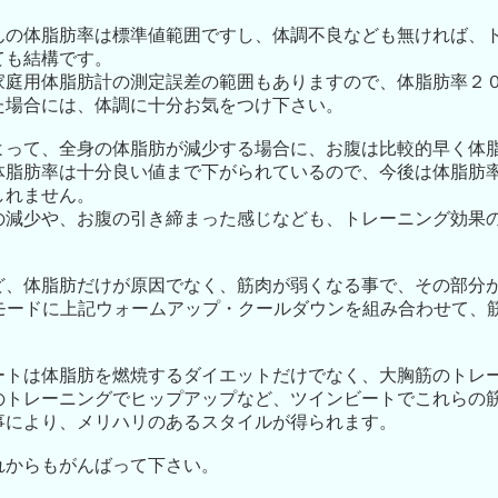
んの体脂肪率は標準値範囲ですし、体調不良なども無ければ、
ても結構です。
家庭用体脂肪計の測定誤差の範囲もありますので、体脂肪率２
た場合には、体調に十分お気をつけ下さい。
よって、全身の体脂肪が減少する場合に、お腹は比較的早く体
体脂肪率は十分良い値まで下がられているので、今後は体脂肪
しれません。
の減少や、お腹の引き締まった感じなども、トレーニング効果
ど、体脂肪だけが原因でなく、筋肉が弱くなる事で、その部分
Sモードに上記ウォームアップ・クールダウンを組み合わせて、
。
ートは体脂肪を燃焼するダイエットだけでなく、大胸筋のトレ
のトレーニングでヒップアップなど、ツインビートでこれらの
事により、メリハリのあるスタイルが得られます。
れからもがんばって下さい。