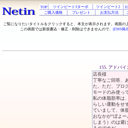
ツインビート3ターボ
ツインビート2
TOP
E
ご購入価格
プレゼント
お支払方法
ご覧になりたいタイトルをクリックすると、本文が表示されます。画面の
この画面では新規書込・修正・削除はできませんので、
[EMS掲
155. アド
店長様
丁寧なご回答、
た。ただ、プロ
モードのみ使っ
私の体脂肪率は、
らしい運動をせ
ていまして、体
おなかが“ぼよー
しまう）のは避