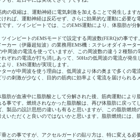
筋肉の収縮は、運動神経に電気刺激を加えることで発生しますが、
ければ、運動神経は反応せず、さらに効果的な運動に必要な電流
流です。ツインビートでは、このEMS運動により、体脂肪が分
ツインビートのEMSモードで設定する周波数(FERQ)の事です
ーカー（伊藤超短波）の業務用EMS機：ステレオダイネーターは
種類の中周波の電流を使っていますが、この周波数の違う２種類の
れぞれの電流が打ち消しあって、50Hzの低周波の電流が発生し
より、EMS運動が実現します。
ーターが中周波を使う理由は、低周波より体の奥まで多くの電
ビリの刺激が少なく、目的の筋肉に効率よく電流を届けられる
体脂肪が血液中に脂肪酸として分解された後、筋肉運動により
れる事です。燃焼されなかった脂肪酸は、再び体脂肪に戻って
ば、製品の設計思想の違いも有ると思いますが、この脂肪燃焼
考えいただくと良いのではないかと思います。脂肪燃焼には、
下垂との事ですが、アクセルガードの貼り方は、特に変える必