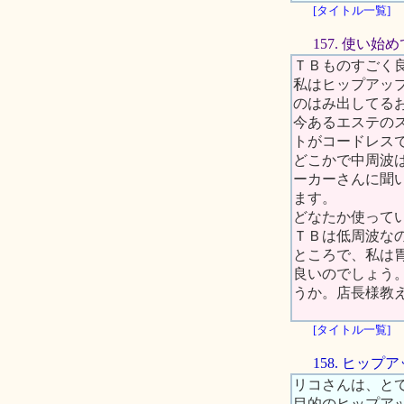
[タイトル一覧]
157. 使い
ＴＢものすごく
私はヒップアッ
のはみ出してる
今あるエステの
トがコードレス
どこかで中周波
ーカーさんに聞
ます。
どなたか使って
ＴＢは低周波な
ところで、私は
良いのでしょう
うか。店長様教
[タイトル一覧]
158. ヒッ
リコさんは、と
目的のヒップア