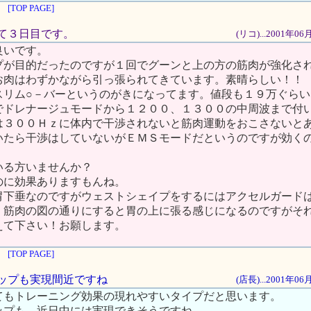
[TOP PAGE]
始めて３日目です。
(リコ)...2001年0
良いです。
プが目的だったのですが１回でグーンと上の方の筋肉が強化さ
お肉はわずかながら引っ張られてきています。素晴らしい！！
スリム○－バーというのがきになってます。値段も１９万ぐらい
でドレナージュモードから１２００、１３００の中周波まで付
は３００Ｈｚに体内で干渉されないと筋肉運動をおこさないと
いたら干渉はしていないがＥＭＳモードだというのですが効く
いる方いませんか？
のに効果ありますもんね。
胃下垂なのですがウェストシェイプをするにはアクセルガード
。筋肉の図の通りにすると胃の上に張る感じになるのですがそ
えて下さい！お願します。
[TOP PAGE]
プアップも実現間近ですね
(店長)...2001年0
てもトレーニング効果の現れやすいタイプだと思います。
ップも、近日中には実現できそうですね。