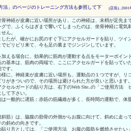
ご使用方法」のページのトレーニング方法も参照して下
(店長)...20
坐骨神経が皮膚に近い場所があり、この神経は、末梢が足先ま
ングで、ふくらはぎまで響いてしまったのは、坐骨神経に電気
ません。
ましたが、確かにお尻のすぐ下にアクセルガードを貼り、ツイ
までビリビリ来て、今も足の裏までジンジンしています。
を加える場合に、効果的に筋肉が運動する点をモーターポイン
点の基本は、筋肉の両端で、ここにアクセルガードを貼ってい
能です。
の様に、神経束が皮膚に近い場所も、運動点の１つですが、リ
ビリがきついので、その場所は避けられた方が良いと思います
クセルガードの貼り方は、右下のWeb Site..の「ご使用方法
にして下さい。
肉は一般的に遅筋：赤筋の筋繊維が多く、長時間の運動で、体
腹斜筋）は、脇腹の肋骨の外側からお腹に向けて、斜めに走っ
りの斜めの向きです。
の貼り方としては、「ご使用方法 お腹の脂肪を燃焼させたい