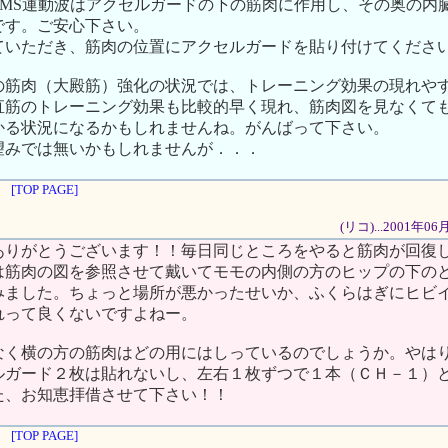
EMS運動波はアクセルガードの下の筋肉に作用し、その奥の内
です。ご安心下さい。
ていただき、筋肉の位置にアクセルガードを貼り付けてくださ
の筋肉（大殿筋）強化の状況では、トレーニング効果の現れや
直筋のトレーニング効果も比較的早く現れ、筋肉図を見なくて
かる状況になるかもしれませんね。がんばって下さい。
望みでは無いかもしれませんが．．．
[TOP PAGE]
(リコ)...2001年0
ありがとうございます！！毎日同じところをやると筋肉が回復
は筋肉の図を参照させて戴いてモモの内側の方のヒップの下の
みました。ちょっと場所が悪かったせいか、ふくらはぎにヒビ
れって良くないですよねー。
なく横の方の筋肉はどの用にはしっているのでしょうか。やは
ルガード２枚は貼れないし、左右１枚ずつで１本（ＣＨ－１）
た、お知恵拝借させて下さい！！
[TOP PAGE]