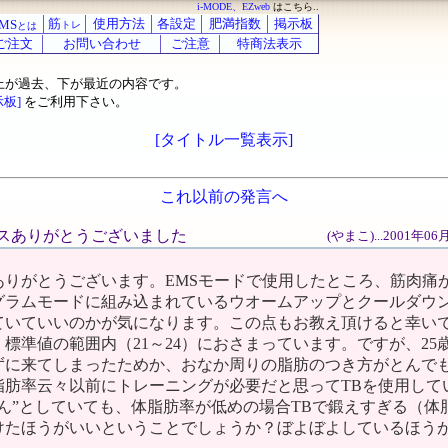
i-MODE、EZweb
はこちら..
筋
使用方法
各設定
肥満指数
掲示板
MS
トレ
とは
ご注文
お問い合わせ
ご注意
特商法表示
上が過去、下が最近の内容です。
示板]
をご利用下さい。
[タイトル一覧表示]
これ以前の発言へ
バイスありがとうございました
(やまこ)...2001年0
ありがとうございます。EMSモードで使用したところ、筋肉痛
グラムモードに組み込まれているウオームアップとクールダウン
ていていいのかが気になります。この点もお教え頂けると幸い
標準値の範囲内（21～24）におさまっています。ですが、25
ずに来てしまったためか、おなか周りの脂肪のつき方がとんで
脂肪率云々以前にトレーニングが必要だと思ってTBを使用して
ん”としていても、体脂肪率が低めの場合TBで鍛えすぎる（体
けたほうがいいということでしょうか？ぼよぼよしているほう