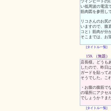
ツインビートの
い低周波の電流
筋肉図を参照し
リコさんのお尻
いますので、腹
コと）筋肉が分
そこまでは、お
[タイトル一覧]
159. （無題）
店長様。どうも
したので、昨日
ガードを貼って
そうでした。こ
・お腹の腹筋で
の場所にアクセ
でしょうか？ま
[タイトル一覧]