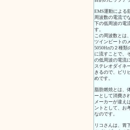
EMS運動による
周波数の電流でな
下の低周波の電
す。
この周波数とは、
ツインビートのメ
5050Hzの２
に流すことで、そ
の低周波の電流に
ステレオダイネ
きるので、ビリ
めです。
脂肪燃焼とは、
ーとして消費さ
メーカーが違え
ントとして、お
なのです。
リコさんは、胃