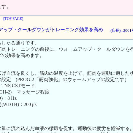
です。
[TOP PAGE]
ォームアップ・クールダウンがトレーニング効果を高め
(店長)...20
っしゃる通りです。
の筋肉トレーニングの前後に、ウォームアップ・クールダウンを
グの効果を高めます。
広げ血流を良くし、筋肉の温度を上げて、筋肉を運動に適した
設定 (PROG-2「筋肉強化」のウォームアップの設定です）
S CSTモード
CH-2)：マッサージ程度
：8 Hz
TH)：200 μs
大量に流れ込んだ血液の循環を促す。運動後の疲労を軽減する