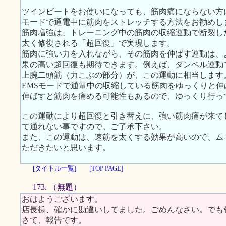
ツインビートをお使いになっても、筋肉痛にならない方
モードで通電中に筋肉をストレッチする方法をお勧めし
筋肉増強は、トレーニング中の筋肉の収縮運動で断裂し
太く修復される「超回復」で実現します。
筋肉に強い力を入れながら、その筋肉を伸ばす運動は、
果の高い超回復も期待できます。例えば、ダンベル運動
上腕二頭筋（力こぶの部分）が、この運動に相当します
EMSモードで通電中の収縮している筋肉をゆっくりと
伸ばすと筋肉を痛める可能性もあるので、ゆっくり行っ
この運動により超回復と引き替えに、強い筋肉痛が来て
て通れない事ですので、ご了承下さい。
また、この運動は、速筋を太くする効果が高いので、ム
ただきたいと思います。
[タイトル一覧]
[TOP PAGE]
173. （無題）
おはようございます。
店長様、確かに勘違いしてました。ごめんなさい。でも
さて、報告です。