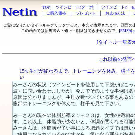
ツインビート3ターボ
ツインビート2
TOP
E
ご購入価格
プレゼント
お支払方法
ご覧になりたいタイトルをクリックすると、本文が表示されます。画面の
この画面では新規書込・修正・削除はできませんので、
[EMS掲
[タイトル一覧表示
これ以前の発言
154. 生理が終わるまで、トレーニングを休み、様子
い
みーさんの状況（ツインビートを使用して下腹がぼこっ
波）に問い合わせましたが、今までそのような事例はあ
原因は分かりませんが、生理が近づいている事もあるの
腹部のトレーニングを休んで、様子を見て下さい。
みーさんの現在の体脂肪率２１～２３は、女性の標準値の範
す。これ以上、体脂肪が少ないと、体調が悪くなる可能
みーさんは、体脂肪が多い事による肥満タイプでは無い
ご使用になられているのですから、気になる部分がお有