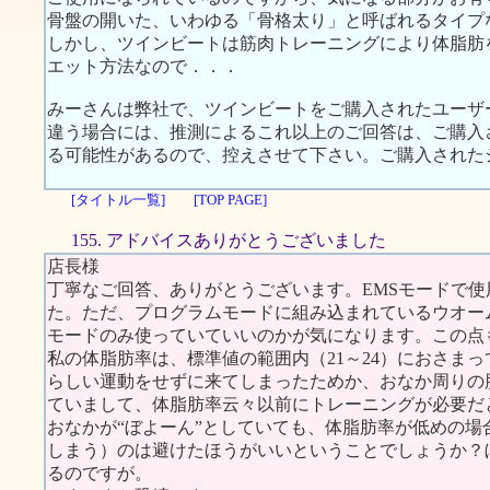
骨盤の開いた、いわゆる「骨格太り」と呼ばれるタイプ
しかし、ツインビートは筋肉トレーニングにより体脂肪
エット方法なので．．．
みーさんは弊社で、ツインビートをご購入されたユーザ
違う場合には、推測によるこれ以上のご回答は、ご購入
る可能性があるので、控えさせて下さい。ご購入された
[タイトル一覧]
[TOP PAGE]
155. アドバイスありがとうございました
店長様
丁寧なご回答、ありがとうございます。EMSモードで
た。ただ、プログラムモードに組み込まれているウオー
モードのみ使っていていいのかが気になります。この点
私の体脂肪率は、標準値の範囲内（21～24）におさまっ
らしい運動をせずに来てしまったためか、おなか周りの
ていまして、体脂肪率云々以前にトレーニングが必要だ
おなかが“ぼよーん”としていても、体脂肪率が低めの場
しまう）のは避けたほうがいいということでしょうか？
るのですが。