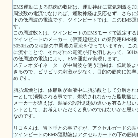
EMS運動による筋肉の収縮は、運動神経に電気刺激を加え
周波数の電流でなければ、運動神経は反応せず、さらに効
下の低周波の電流です。ツインビートでは、このEMS
す。
この周波数とは、ツインビートのEMSモードで設定する周
ツインビートのメーカー（伊藤超短波）の業務用EMS機：
5050Hzの２種類の中周波の電流を使っていますが、
に流すことで、それぞれの電流が打ち消しあって、50Hz
の低周波の電流により、EMS運動が実現します。
ステレオダイネーターが中周波を使う理由は、低周波よ
きるので、ビリビリの刺激が少なく、目的の筋肉に効率
めです。
脂肪燃焼とは、体脂肪が血液中に脂肪酸として分解され
ーとして消費される事です。燃焼されなかった脂肪酸は
メーカーが違えば、製品の設計思想の違いも有ると思い
ントとして、お考えいただくと良いのではないかと思い
なのです。
リコさんは、胃下垂との事ですが、アクセルガードの貼
ツインビートのEMS運動波はアクセルガードの下の筋