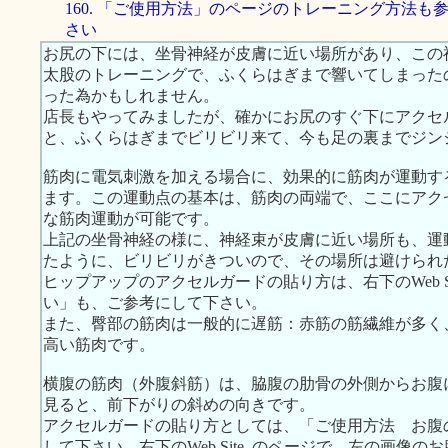
160. 「ご使用方法」のページのトレーニング方法も
さい
お尻の下には、坐骨神経が皮膚に近い場所があり、この
太股のトレーニングで、ふくらはぎまで響いてしまった
った為かもしれません。
店長もやってみましたが、確かにお尻のすぐ下にアクセ
と、ふくらはぎまでビリビリ来て、今も足の裏までジン
筋肉に電気刺激を加える場合に、効果的に筋肉が運動す
ます。この運動点の基本は、筋肉の両端で、ここにアク
な筋肉運動が可能です。
上記の坐骨神経の様に、神経束が皮膚に近い場所も、運
たように、ビリビリがきついので、その場所は避けられ
ヒップアップのアクセルガードの貼り方は、右下のWeb S
い」も、ご参考にして下さい。
また、臀部の筋肉は一般的に遅筋：赤筋の筋繊維が多く
高い筋肉です。
横腹の筋肉（外腹斜筋）は、脇腹の肋骨の外側からお腹
見ると、前下がりの斜めの向きです。
アクセルガードの貼り方としては、「ご使用方法 お腹
して下さい。右下のWeb Site..のページで、左の画