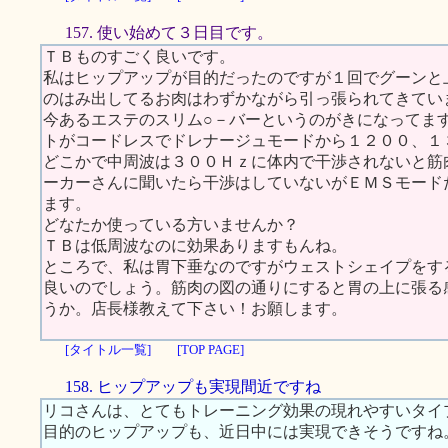
157. 使い始めて３日目です。
ＴＢものすごく良いです。
私はヒップアップが目的だったのですが１回でグーンと
のはみ出してるお肉はわずかながら引っ張られてきてい
今あるエステのスリム○－バーというのがきになってま
トがコードレスでドレナージュモードから１２００、１
どこかで中周波は３００Ｈｚに体内で干渉されないと筋
ーカーさんに聞いたら干渉はしていないがＥＭＳモード
ます。
どなたか使っている方いませんか？
ＴＢは低周波なのに効果ありますもんね。
ところで、私は胃下垂なのですがウェストシェイプをす
良いのでしょう。筋肉の図の通りにすると胃の上に張る
うか。店長様教えて下さい！お願します。
[タイトル一覧]
[TOP PAGE]
158. ヒップアップも実現間近ですね
リコさんは、とてもトレーニング効果の現れやすいタイ
目的のヒップアップも、近日中には実現できそうですね