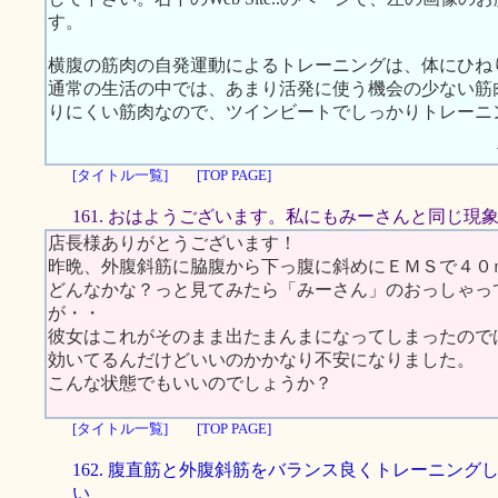
す。
横腹の筋肉の自発運動によるトレーニングは、体にひね
通常の生活の中では、あまり活発に使う機会の少ない筋
りにくい筋肉なので、ツインビートでしっかりトレーニ
[タイトル一覧]
[TOP PAGE]
161. おはようございます。私にもみーさんと同じ現
店長様ありがとうございます！
昨晩、外腹斜筋に脇腹から下っ腹に斜めにＥＭＳで４０
どんなかな？っと見てみたら「みーさん」のおっしゃっ
が・・
彼女はこれがそのまま出たまんまになってしまったので
効いてるんだけどいいのかかなり不安になりました。
こんな状態でもいいのでしょうか？
[タイトル一覧]
[TOP PAGE]
162. 腹直筋と外腹斜筋をバランス良くトレーニング
い