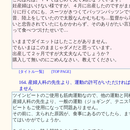
妊産婦はいけない様ですが、４月に出産したのですがま
りに行くのにも、スーツがきつくてパッツンパッツンで
昔、陸上をしていたので太股なんかむちむち…監督から
いと忠告されていたにもかかわらず、そのありがたい言
って食べつづけたせいで…
いままでダイエットはしたことがありません。
でもいまはこのままじゃダメだと思っています。
出産して２ヶ月ですが大丈夫なんでしょうか？
購入して無いのにごめんなさい。教えてください。
[タイトル一覧]
[TOP PAGE]
164. 産婦人科の先生より、運動の許可がいただけれ
ません
ツインビートのご使用も筋肉運動なので、他の運動と同
産婦人科の先生より、一般の運動（ジョギング、テニス
ビートもご使用になって問題ありません。
その前に、太られた原因が、食事にあるのでしたら、ま
てはいかがでしょうか。