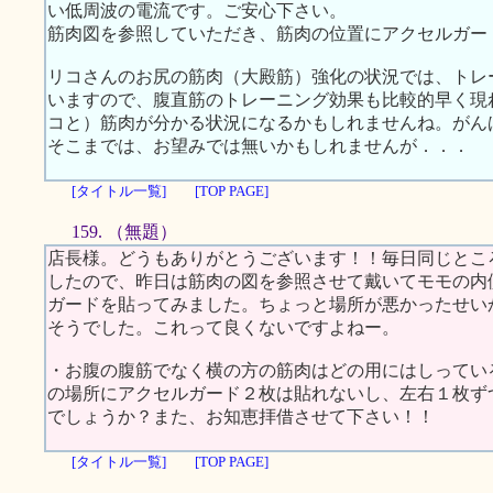
い低周波の電流です。ご安心下さい。
筋肉図を参照していただき、筋肉の位置にアクセルガー
リコさんのお尻の筋肉（大殿筋）強化の状況では、トレ
いますので、腹直筋のトレーニング効果も比較的早く現
コと）筋肉が分かる状況になるかもしれませんね。がん
そこまでは、お望みでは無いかもしれませんが．．．
[タイトル一覧]
[TOP PAGE]
159. （無題）
店長様。どうもありがとうございます！！毎日同じとこ
したので、昨日は筋肉の図を参照させて戴いてモモの内
ガードを貼ってみました。ちょっと場所が悪かったせい
そうでした。これって良くないですよねー。
・お腹の腹筋でなく横の方の筋肉はどの用にはしってい
の場所にアクセルガード２枚は貼れないし、左右１枚ず
でしょうか？また、お知恵拝借させて下さい！！
[タイトル一覧]
[TOP PAGE]