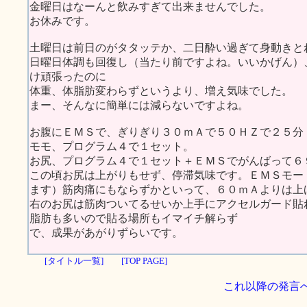
金曜日はなーんと飲みすぎて出来ませんでした。
お休みです。
土曜日は前日のがタタッテか、二日酔い過ぎて身動きと
日曜日体調も回復し（当たり前ですよね。いいかげん）
け頑張ったのに
体重、体脂肪変わらずというより、増え気味でした。
まー、そんなに簡単には減らないですよね。
お腹にＥＭＳで、ぎりぎり３０ｍＡで５０ＨＺで２５分
モモ、プログラム４で１セット。
お尻、プログラム４で１セット＋ＥＭＳでがんばって６
この頃お尻は上がりもせず、停滞気味です。ＥＭＳモー
ます）筋肉痛にもならずかといって、６０ｍＡよりは上
右のお尻は筋肉ついてるせいか上手にアクセルガード貼
脂肪も多いので貼る場所もイマイチ解らず
で、成果があがりずらいです。
[タイトル一覧]
[TOP PAGE]
これ以降の発言