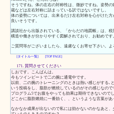
そうですね。体の左右の対称性は、微妙ですね。姿勢の
蔵などは左右対称に詰まっている訳ではないですし。
体の姿勢については、出来るだけ左右対称を心がけた方
良いそうです。
講談社から出版されている、「からだの地図帳」は、税別
構造や働きが分かりやすく図解されており、お勧めです
ご質問等がございましたら、遠慮なくお寄せ下さい。よ
[タイトル一覧]
[TOP PAGE]
171. 質問させてください
しおです。こんばんは。
今もツインビートで二の腕に通電中です。
以前、二の腕のトレーニングのときは熱い感じがする､
いう投稿をし、脂肪が燃焼しているのがその感じなので
プログラム5でお腹をやっても効果は期待できないので
どこかに脂肪燃焼に一番効く、、というような言葉があ
なかなか成果が出ないので私には効かないのかなあと、
ていうのもあるのですか？