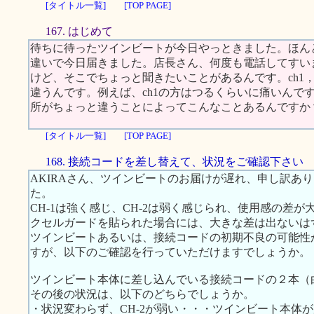
[タイトル一覧]
[TOP PAGE]
167. はじめて
待ちに待ったツインビートが今日やっときました。ほん
違いで今日届きました。店長さん、何度も電話してすい
けど、そこでちょっと聞きたいことがあるんです。ch1，
違うんです。例えば、ch1の方はつるくらいに痛いんです
所がちょっと違うことによってこんなことあるんですか
[タイトル一覧]
[TOP PAGE]
168. 接続コードを差し替えて、状況をご確認下さい
AKIRAさん、ツインビートのお届けが遅れ、申し訳あ
た。
CH-1は強く感じ、CH-2は弱く感じられ、使用感の差
クセルガードを貼られた場合には、大きな差は出ないは
ツインビートあるいは、接続コードの初期不良の可能性
すが、以下のご確認を行っていただけますでしょうか。
ツインビート本体に差し込んでいる接続コードの２本（
その後の状況は、以下のどちらでしょうか。
・状況変わらず、CH-2が弱い・・・ツインビート本体