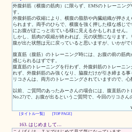
外腹斜筋（横腹の筋肉）に限らず、EMSのトレーニン
す。
外腹斜筋の収縮により、横腹の脂肪や内臓組織が押さえ
られます。両手のひらで、横腹を強く押した様な感じで
にお腹がぽこっと出ている様に見えるかもしれません。
しかし、筋肉の収縮が終われば、元の状態になります。
腹が出た状態は元に戻っていると思いますが、いかがで
腹直筋（腹筋）のトレーニング時には、お腹の前の筋肉
感じられるはずです。
腹直筋のトレーニングを行わず、外腹斜筋のトレーニン
れず、外腹斜筋のみ強くなり、脇腹だけが引き締まる事
リコさんは、両方のトレーニングされていますので、心
以前、ご質問のあったみーさんの場合には、腹直筋のト
No.27)で、お腹が出るというご質問で、今回のリコさ
[タイトル一覧]
[TOP PAGE]
163. はじめまして…
こんばんは。ＴＶではじめて見て気になっています。