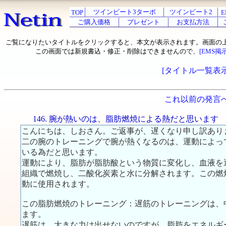
ツインビート3ターボ
ツインビート2
TOP
E
ご購入価格
プレゼント
お支払方法
ご覧になりたいタイトルをクリックすると、本文が表示されます。画面の
この画面では新規書込・修正・削除はできませんので、
[EMS掲
[タイトル一覧表示
これ以前の発言
146. 腕が熱いのは、脂肪燃焼による熱だと思います
こんにちは、しおさん。ご返事が、遅くなり申し訳あり
二の腕のトレーニングで腕が熱くなるのは、運動によっ
いる為だと思います。
運動により、脂肪が脂肪酸という物質に変化し、血液を
組織で燃焼し、二酸化炭素と水に分解されます。この燃
動に使用されます。
この脂肪燃焼のトレーニング：遅筋のトレーニングは、
ます。
遅筋は、大きな力は出せないのですが、脂肪をエネルギ