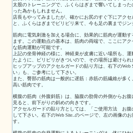
太股のトレーニングで、ふくらはぎまで響いてしまった
った為かもしれません。
店長もやってみましたが、確かにお尻のすぐ下にアクセ
と、ふくらはぎまでビリビリ来て、今も足の裏までジン
筋肉に電気刺激を加える場合に、効果的に筋肉が運動す
ます。この運動点の基本は、筋肉の両端で、ここにアク
な筋肉運動が可能です。
上記の坐骨神経の様に、神経束が皮膚に近い場所も、運
たように、ビリビリがきついので、その場所は避けられ
ヒップアップのアクセルガードの貼り方は、右下のWeb S
い」も、ご参考にして下さい。
また、臀部の筋肉は一般的に遅筋：赤筋の筋繊維が多く
高い筋肉です。
横腹の筋肉（外腹斜筋）は、脇腹の肋骨の外側からお腹
見ると、前下がりの斜めの向きです。
アクセルガードの貼り方としては、「ご使用方法 お腹
して下さい。右下のWeb Site..のページで、左の画
す。
横腹の筋肉の自発運動によるトレーニングは、体にひね