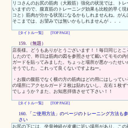
リコさんのお尻の筋肉（大殿筋）強化の状況では、トレ
いますので、腹直筋のトレーニング効果も比較的早く現
コと）筋肉が分かる状況になるかもしれませんね。がん
そこまでは、お望みでは無いかもしれませんが．．．
[タイトル一覧]
[TOP PAGE]
159. （無題）
店長様。どうもありがとうございます！！毎日同じとこ
したので、昨日は筋肉の図を参照させて戴いてモモの内
ガードを貼ってみました。ちょっと場所が悪かったせい
そうでした。これって良くないですよねー。
・お腹の腹筋でなく横の方の筋肉はどの用にはしってい
の場所にアクセルガード２枚は貼れないし、左右１枚ず
でしょうか？また、お知恵拝借させて下さい！！
[タイトル一覧]
[TOP PAGE]
160. 「ご使用方法」のページのトレーニング方法も
さい
お尻の下には、坐骨神経が皮膚に近い場所があり、この