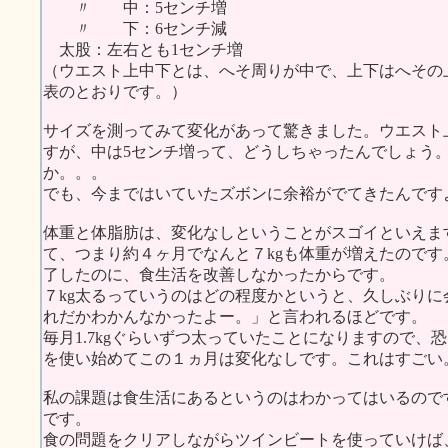
〃 中：5センチ増
〃 下：6センチ減
太股：左右とも1センチ増
（ウエスト上中下とは、へそ周りが中で、上下はへその
表のとおりです。）
サイズを測ってみて変化があって驚きました。ウエスト
すが、中は5センチ増って、どうしちゃったんでしょう
か。。。
でも、今まではいていたズボンに余裕がでてきたんです
体重と体脂肪は、変化なしということがスゴイといえま
て、つまり約４ヶ月でなんと７kgも体重が増えたので
了したのに、食生活を改善しなかったからです。
７kg太るっていうのはどの程度かというと、久しぶり
れだかわかんなかったよー。」と言われるほどです。
毎月1.7kgぐらいずつ太っていたことになりますので
を使い始めてこの１ヵ月は変化なしです。これはすごい
私の課題は食生活にあるというのはわかってはいるので
です。
食の問題をクリアしながらツインビートを使っていけば