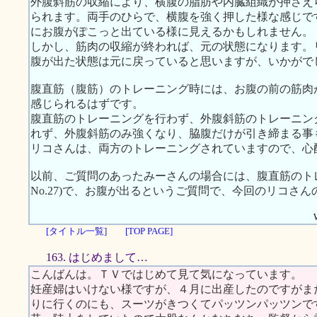
外腹斜筋の収縮により、横腹の脂肪や内臓組織が押さえ
られます。両手のひらで、横腹を強く押した様な感じで
にお腹がぽこっと出ている様に見えるかもしれません。
しかし、筋肉の収縮が終われば、元の状態になります。
腹が出た状態は元に戻っていると思いますが、いかがで
腹直筋（腹筋）のトレーニング時には、お腹の前の筋肉
感じられるはずです。
腹直筋のトレーニングを行わず、外腹斜筋のトレーニン
れず、外腹斜筋のみ強くなり、脇腹だけが引き締まる事
リコさんは、両方のトレーニングされていますので、心
以前、ご質問のあったみーさんの場合には、腹直筋のト
No.27)で、お腹が出るというご質問で、今回のリコさ
[タイトル一覧]
[TOP PAGE]
163. はじめまして…
こんばんは。ＴＶではじめて見て気になっています。
妊産婦はいけない様ですが、４月に出産したのですがま
りに行くのにも、スーツがきつくてパッツンパッツンで