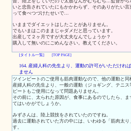
昔、陸上をしていたので太股なんかむちむち…監督から
いと忠告されていたにもかかわらず、そのありがたい言
って食べつづけたせいで…
いままでダイエットはしたことがありません。
でもいまはこのままじゃダメだと思っています。
出産して２ヶ月ですが大丈夫なんでしょうか？
購入して無いのにごめんなさい。教えてください。
[タイトル一覧]
[TOP PAGE]
164. 産婦人科の先生より、運動の許可がいただけれ
ません
ツインビートのご使用も筋肉運動なので、他の運動と同
産婦人科の先生より、一般の運動（ジョギング、テニス
ビートもご使用になって問題ありません。
その前に、太られた原因が、食事にあるのでしたら、ま
てはいかがでしょうか。
みずさんは、陸上競技をされていたのですね。
過去に運動されていた方の中には、いわゆる「筋肉太り
す。