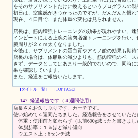
をそのサプリメントだけに換えるというプログラムの製
初日は、空腹感がきつかったのですが、だんだんと慣れ
現在、４日目で、まだ体重の変化は見られません。
店長は、筋肉増強トレーニングの効果が現れやすい、速
インビートによる上腕の筋肉増強トレーニングを行い、
腕周りが２ｃｍ太くなりました。
今後は、サプリメントの蛋白質やアミノ酸の効果も期待
店長の場合は、体脂肪の減少よりも、筋肉増強のペース
きず、データとしてはあまり一般的でないので、同時に
果を確認しています。
また、経過をご報告いたします。
[タイトル一覧]
[TOP PAGE]
147. 経過報告です（４週間使用）
店長さんお久しぶりです。カーチです。
使い始めて４週間たちました。経過報告をさせていただ
体重：使用前と変わらず（以前600g減ったと書きま
体脂肪率：１％ほど減り傾向
ウエスト上：6センチ減