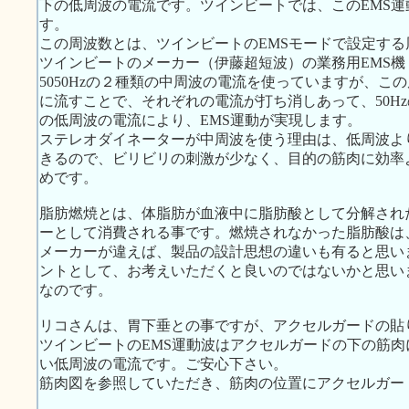
下の低周波の電流です。ツインビートでは、このEMS
す。
この周波数とは、ツインビートのEMSモードで設定する周
ツインビートのメーカー（伊藤超短波）の業務用EMS機：
5050Hzの２種類の中周波の電流を使っていますが、
に流すことで、それぞれの電流が打ち消しあって、50Hz
の低周波の電流により、EMS運動が実現します。
ステレオダイネーターが中周波を使う理由は、低周波よ
きるので、ビリビリの刺激が少なく、目的の筋肉に効率
めです。
脂肪燃焼とは、体脂肪が血液中に脂肪酸として分解され
ーとして消費される事です。燃焼されなかった脂肪酸は
メーカーが違えば、製品の設計思想の違いも有ると思い
ントとして、お考えいただくと良いのではないかと思い
なのです。
リコさんは、胃下垂との事ですが、アクセルガードの貼
ツインビートのEMS運動波はアクセルガードの下の筋
い低周波の電流です。ご安心下さい。
筋肉図を参照していただき、筋肉の位置にアクセルガー