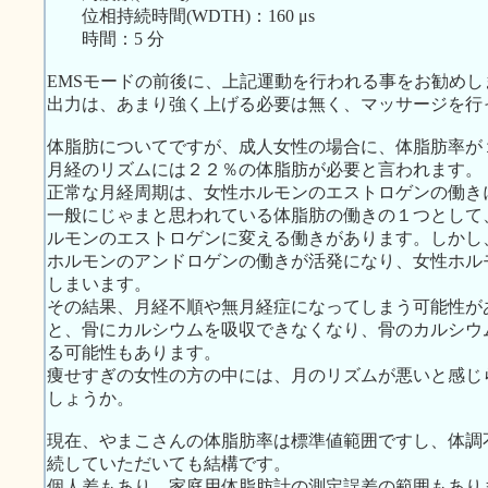
位相持続時間(WDTH)：160 μs
時間：5 分
EMSモードの前後に、上記運動を行われる事をお勧めし
出力は、あまり強く上げる必要は無く、マッサージを行
体脂肪についてですが、成人女性の場合に、体脂肪率が
月経のリズムには２２％の体脂肪が必要と言われます。
正常な月経周期は、女性ホルモンのエストロゲンの働き
一般にじゃまと思われている体脂肪の働きの１つとして
ルモンのエストロゲンに変える働きがあります。しかし
ホルモンのアンドロゲンの働きが活発になり、女性ホル
しまいます。
その結果、月経不順や無月経症になってしまう可能性が
と、骨にカルシウムを吸収できなくなり、骨のカルシウ
る可能性もあります。
痩せすぎの女性の方の中には、月のリズムが悪いと感じ
しょうか。
現在、やまこさんの体脂肪率は標準値範囲ですし、体調
続していただいても結構です。
個人差もあり、家庭用体脂肪計の測定誤差の範囲もあり