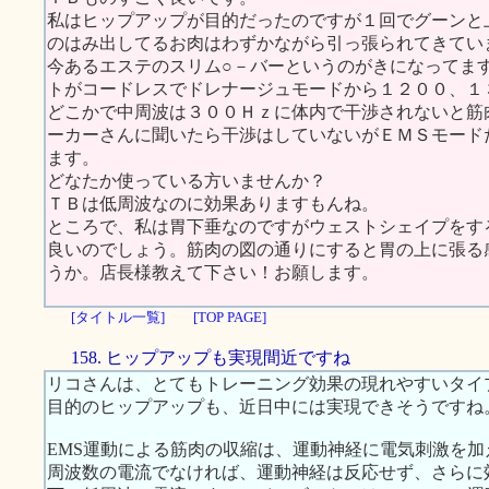
私はヒップアップが目的だったのですが１回でグーンと
のはみ出してるお肉はわずかながら引っ張られてきてい
今あるエステのスリム○－バーというのがきになってま
トがコードレスでドレナージュモードから１２００、１
どこかで中周波は３００Ｈｚに体内で干渉されないと筋
ーカーさんに聞いたら干渉はしていないがＥＭＳモード
ます。
どなたか使っている方いませんか？
ＴＢは低周波なのに効果ありますもんね。
ところで、私は胃下垂なのですがウェストシェイプをす
良いのでしょう。筋肉の図の通りにすると胃の上に張る
うか。店長様教えて下さい！お願します。
[タイトル一覧]
[TOP PAGE]
158. ヒップアップも実現間近ですね
リコさんは、とてもトレーニング効果の現れやすいタイ
目的のヒップアップも、近日中には実現できそうですね
EMS運動による筋肉の収縮は、運動神経に電気刺激を加え
周波数の電流でなければ、運動神経は反応せず、さらに効