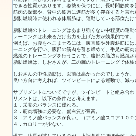
できる性質があります。姿勢を保つには、長時間筋肉を
筋肉の深部や、背中の筋肉に遅筋が多く存在すると言わ
脂肪燃焼時に使われる体脂肪は、運動している部位だけ
脂肪燃焼のトレーニングはあまり強くない中程度の運動
レーニングは出来るだけ出力を上げた方が効果的です。
例えば、お腹をへこませるには、腹直筋や外腹斜筋には
ーニングを行い、腹部の筋肉を引き締めて、手足の筋肉
燃焼のトレーニングを行うことで、腹部の脂肪も燃焼さ
脂肪燃焼は、しおさんが、二の腕のトレーニングで体験
しおさんの中性脂肪は、以前は高かったのでしょうか。
良い方向に考えれば、ツインビートによる運動で、減っ
サプリメントについてですが、ツインビートと組み合わ
リメントは、以下の条件だと考えます。
１．栄養のバランスに優れる。
２．筋肉増強に必要な、蛋白質が豊富。
３．アミノ酸バランスが良い。（アミノ酸スコア１００
４．カロリーが少ない。
現在、店長が試しているのが、上記条件にほぼ合致した