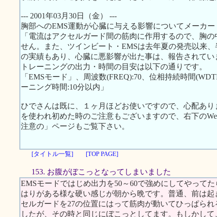
--- 2001年03月30日（金） ---
胸部へのEMS運動が心臓に与える影響についてメーカ
「電流はアクセルガード間の筋肉に作用するので、胸の
せん。また、ツインビート・EMSは去年夏の発売以来、半
の実績もあり、心臓に悪影響が出た事は、報告されてい
トレーニングの出力・時間の目安は以下の通りです。
「EMSモード」、周波数(FREQ):70、位相持続時間(WDTH):
ーニング時間:10分以内」
ひでさんは既に、１ヶ月ほどお使いですので、心配あり
を使われ初めた時のご注意もございますので、右下のWeb S
注意の」ページもご覧下さい。
[タイトル一覧]
[TOP PAGE]
153. お腹がぼこっとなってしまいました
EMSモードではじめ出力を50～60で強めにしてやって
はりがある様な硬い感じが朝から晩です。普通、前は起
セルガードを27の位置にはって筋肉が動いてひっぱら
したが、その時と同じにぼこっとしてます。もしかして