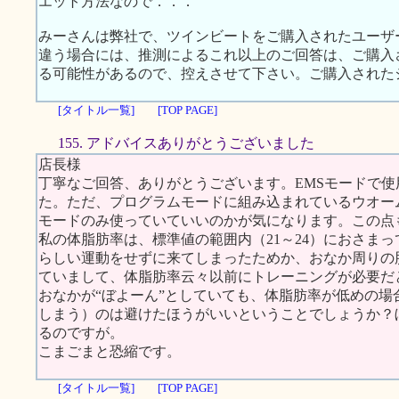
エット方法なので．．．
みーさんは弊社で、ツインビートをご購入されたユーザ
違う場合には、推測によるこれ以上のご回答は、ご購入
る可能性があるので、控えさせて下さい。ご購入された
[タイトル一覧]
[TOP PAGE]
155. アドバイスありがとうございました
店長様
丁寧なご回答、ありがとうございます。EMSモードで
た。ただ、プログラムモードに組み込まれているウオー
モードのみ使っていていいのかが気になります。この点
私の体脂肪率は、標準値の範囲内（21～24）におさまっ
らしい運動をせずに来てしまったためか、おなか周りの
ていまして、体脂肪率云々以前にトレーニングが必要だ
おなかが“ぼよーん”としていても、体脂肪率が低めの場
しまう）のは避けたほうがいいということでしょうか？
るのですが。
こまごまと恐縮です。
[タイトル一覧]
[TOP PAGE]