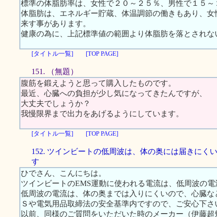
標準の体脂肪率は、女性で２０～２５％、男性で１５～
体脂肪は、エネルギー貯蔵、体温調節の働きもあり、女
来す事があります。
健康の為に、上記標準値の範囲より体脂肪を落とされな
[タイトル一覧]
[TOP PAGE]
151. （無題）
腹筋を鍛えようと思って購入したものです。
最近、心臓への負担が少し気になってきたんですが、
大丈夫でしょうか？
我慢限界まで出力をあげるようにしています。
[タイトル一覧]
[TOP PAGE]
152. ツインビートの低周波は、体の奥には届きにく
す
ひでさん、こんにちは。
ツインビートのEMS運動に使われる電流は、低周波の電
低周波の電流は、体の奥までは入りにくいので、心臓な
Ｓや電気用品取締法の安全基準内ですので、ご安心下さ
以前、同様のご質問をいただいた時のメーカー（伊藤超