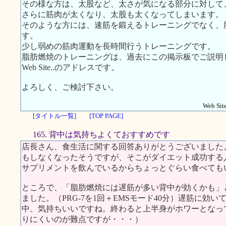
その様な方は、太股など、太さが気になる部分に対して
さらに筋肉が太くなり、太股も太くなってしまいます。
そのような方には、速筋を鍛えるトレーニングでなく、
す。
少し弱めの筋肉運動を長時間行うトレーニングです。
脂肪燃焼のトレーニングは、過去にこの掲示板でご説明
Web Site..のアドレスです。
よろしく、ご検討下さい。
Web Site
[タイトル一覧]
[TOP PAGE]
165. 背中は気持ちよくておすすめです
店長さん、食生活に関する回答ありがとうございました
もしなくなったそうですが、そこがダイエット成功する
サプリメントを飲んでいるからちょっとぐらい食べても
ところで、「脂肪燃焼には遅筋が多い背中が効くかも」
ました。（PRG-7を1回＋EMSモード40分）遅筋に効
中、気持ちいいですね。終わると上半身がホワーとなっ
りにくいのが難点ですが・・・）