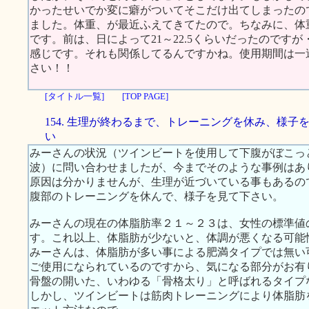
かったせいでか変に癖がついてそこだけ出てしまったの
ました。体重、が最近ふえてきてたので。ちなみに、体重
です。前は、日によって21～22.5くらいだったのです
感じです。それも関係してるんですかね。使用期間は一
さい！！
[タイトル一覧]
[TOP PAGE]
154. 生理が終わるまで、トレーニングを休み、様子
い
みーさんの状況（ツインビートを使用して下腹がぼこっ
波）に問い合わせましたが、今までそのような事例はあ
原因は分かりませんが、生理が近づいている事もあるの
腹部のトレーニングを休んで、様子を見て下さい。
みーさんの現在の体脂肪率２１～２３は、女性の標準値の範
す。これ以上、体脂肪が少ないと、体調が悪くなる可能
みーさんは、体脂肪が多い事による肥満タイプでは無い
ご使用になられているのですから、気になる部分がお有
骨盤の開いた、いわゆる「骨格太り」と呼ばれるタイプ
しかし、ツインビートは筋肉トレーニングにより体脂肪