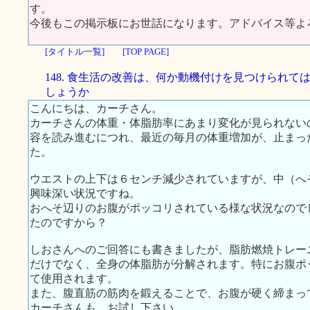
す。
今後もこの掲示板にお世話になります。アドバイス等よ
[タイトル一覧]
[TOP PAGE]
148. 食生活の改善は、何か動機付けを見つけられて
しょうか
こんにちは、カーチさん。
カーチさんの体重・体脂肪率にあまり変化が見られない
容を読み進むにつれ、最近の毎月の体重増加が、止まっ
た。
ウエストの上下は６センチ減少されていますが、中（へ
興味深い状況ですね。
おへそ辺りのお腹がポッコリされている様な状況なので
たのですから？
しおさんへのご回答にも書きましたが、脂肪燃焼トレー
だけでなく、全身の体脂肪が分解されます。特にお腹ポ
て使用されます。
また、腹直筋の筋肉を鍛えることで、お腹が硬く締まっ
カーチさんも、お試し下さい。