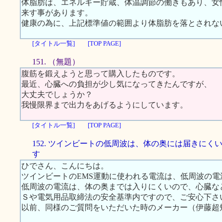
体脂肪は、エネルギー貯蔵、体温調節の働きもあり、女
来す事があります。
健康の為に、上記標準値の範囲より体脂肪を落とされな
[タイトル一覧]
[TOP PAGE]
151. （無題）
腹筋を鍛えようと思って購入したものです。
最近、心臓への負担が少し気になってきたんですが、
大丈夫でしょうか？
我慢限界まで出力をあげるようにしています。
[タイトル一覧]
[TOP PAGE]
152. ツインビートの低周波は、体の奥には届きにく
す
ひでさん、こんにちは。
ツインビートのEMS運動に使われる電流は、低周波の電
低周波の電流は、体の奥までは入りにくいので、心臓な
Ｓや電気用品取締法の安全基準内ですので、ご安心下さ
以前、同様のご質問をいただいた時のメーカー（伊藤超