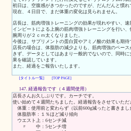
初日は、空腹感がきつかったのですが、だんだんと慣れ
現在、４日目で、まだ体重の変化は見られません。
店長は、筋肉増強トレーニングの効果が現れやすい、速
インビートによる上腕の筋肉増強トレーニングを行い、
腕周りが２ｃｍ太くなりました。
今後は、サプリメントの蛋白質やアミノ酸の効果も期待
店長の場合は、体脂肪の減少よりも、筋肉増強のペース
きず、データとしてはあまり一般的でないので、同時に
果を確認しています。
また、経過をご報告いたします。
[タイトル一覧]
[TOP PAGE]
147. 経過報告です（４週間使用）
店長さんお久しぶりです。カーチです。
使い始めて４週間たちました。経過報告をさせていただ
体重：使用前と変わらず（以前600g減ったと書きま
体脂肪率：１％ほど減り傾向
ウエスト上：6センチ減
〃 中：5センチ増