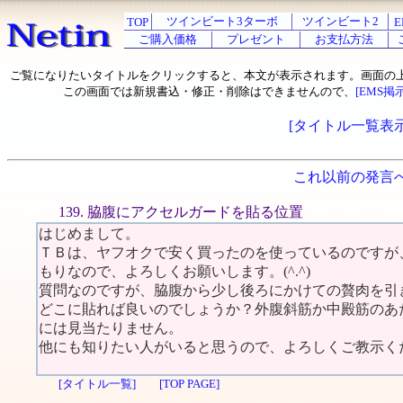
ツインビート3ターボ
ツインビート2
TOP
E
ご購入価格
プレゼント
お支払方法
ご覧になりたいタイトルをクリックすると、本文が表示されます。画面の
この画面では新規書込・修正・削除はできませんので、
[EMS掲
[タイトル一覧表示
これ以前の発言
139. 脇腹にアクセルガードを貼る位置
はじめまして。
ＴＢは、ヤフオクで安く買ったのを使っているのですが
もりなので、よろしくお願いします。(^.^)
質問なのですが、脇腹から少し後ろにかけての贅肉を引
どこに貼れば良いのでしょうか？外腹斜筋か中殿筋のあ
には見当たりません。
他にも知りたい人がいると思うので、よろしくご教示く
[タイトル一覧]
[TOP PAGE]