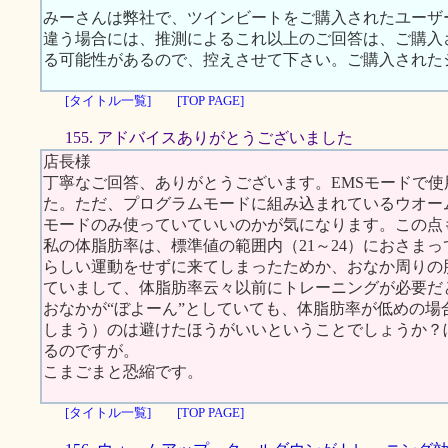
みーさんは弊社で、ツインビートをご購入されたユーザ
違う場合には、推測によるこれ以上のご回答は、ご購入
る可能性があるので、控えさせて下さい。ご購入された
[タイトル一覧]
[TOP PAGE]
155. アドバイスありがとうございました
店長様
丁寧なご回答、ありがとうございます。EMSモードで
た。ただ、プログラムモードに組み込まれているウオー
モードのみ使っていていいのかが気になります。この点
私の体脂肪率は、標準値の範囲内（21～24）におさまっ
らしい運動をせずに来てしまったためか、おなか周りの
ていまして、体脂肪率云々以前にトレーニングが必要だ
おなかが“ぼよーん”としていても、体脂肪率が低めの場
しまう）のは避けたほうがいいということでしょうか？
るのですが。
こまごまと恐縮です。
[タイトル一覧]
[TOP PAGE]