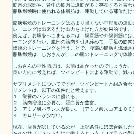
筋肉の深部や、背中の筋肉に遅筋が多く存在すると言わ
脂肪燃焼時に使われる体脂肪は、運動している部位だけ
脂肪燃焼のトレーニングはあまり強くない中程度の運動
レーニングは出来るだけ出力を上げた方が効果的です。
例えば、お腹をへこませるには、腹直筋や外腹斜筋には
ーニングを行い、腹部の筋肉を引き締めて、手足の筋肉
燃焼のトレーニングを行うことで、腹部の脂肪も燃焼さ
脂肪燃焼は、しおさんが、二の腕のトレーニングで体験
しおさんの中性脂肪は、以前は高かったのでしょうか。
良い方向に考えれば、ツインビートによる運動で、減っ
サプリメントについてですが、ツインビートと組み合わ
リメントは、以下の条件だと考えます。
１．栄養のバランスに優れる。
２．筋肉増強に必要な、蛋白質が豊富。
３．アミノ酸バランスが良い。（アミノ酸スコア１００
４．カロリーが少ない。
現在、店長が試しているのが、上記条件にほぼ合致した
をそのサプリメントだけに換えるというプログラムの製