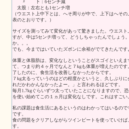
〃 下：6センチ減
太股：左右とも1センチ増
（ウエスト上中下とは、へそ周りが中で、上下はへその
表のとおりです。）
サイズを測ってみて変化があって驚きました。ウエスト
すが、中は5センチ増って、どうしちゃったんでしょう
か。。。
でも、今まではいていたズボンに余裕がでてきたんです
体重と体脂肪は、変化なしということがスゴイといえま
て、つまり約４ヶ月でなんと７kgも体重が増えたので
了したのに、食生活を改善しなかったからです。
７kg太るっていうのはどの程度かというと、久しぶり
れだかわかんなかったよー。」と言われるほどです。
毎月1.7kgぐらいずつ太っていたことになりますので
を使い始めてこの１ヵ月は変化なしです。これはすごい
私の課題は食生活にあるというのはわかってはいるので
です。
食の問題をクリアしながらツインビートを使っていけば
す。