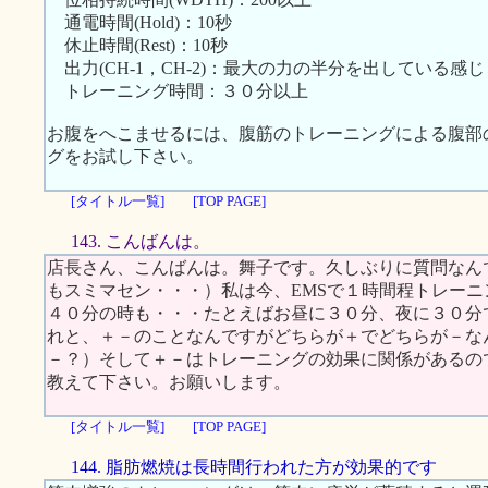
通電時間(Hold)：10秒
休止時間(Rest)：10秒
出力(CH-1，CH-2)：最大の力の半分を出している感じ
トレーニング時間：３０分以上
お腹をへこませるには、腹筋のトレーニングによる腹部
グをお試し下さい。
[タイトル一覧]
[TOP PAGE]
143. こんばんは。
店長さん、こんばんは。舞子です。久しぶりに質問なん
もスミマセン・・・）私は今、EMSで１時間程トレー
４０分の時も・・・たとえばお昼に３０分、夜に３０分
れと、＋－のことなんですがどちらが＋でどちらが－な
－？）そして＋－はトレーニングの効果に関係があるの
教えて下さい。お願いします。
[タイトル一覧]
[TOP PAGE]
144. 脂肪燃焼は長時間行われた方が効果的です