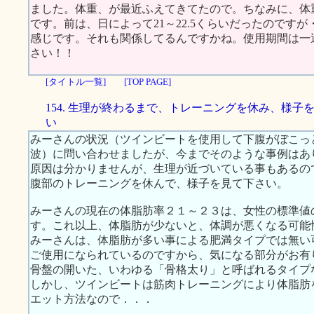
ました。体重、が最近ふえてきてたので。ちなみに、体重
です。前は、日によって21～22.5くらいだったのです
感じです。それも関係してるんですかね。使用期間は一
さい！！
[タイトル一覧]
[TOP PAGE]
154. 生理が終わるまで、トレーニングを休み、様子
い
みーさんの状況（ツインビートを使用して下腹がぼこっ
波）に問い合わせましたが、今までそのような事例はあ
原因は分かりませんが、生理が近づいている事もあるの
腹部のトレーニングを休んで、様子を見て下さい。
みーさんの現在の体脂肪率２１～２３は、女性の標準値の範
す。これ以上、体脂肪が少ないと、体調が悪くなる可能
みーさんは、体脂肪が多い事による肥満タイプでは無い
ご使用になられているのですから、気になる部分がお有
骨盤の開いた、いわゆる「骨格太り」と呼ばれるタイプ
しかし、ツインビートは筋肉トレーニングにより体脂肪
エット方法なので．．．