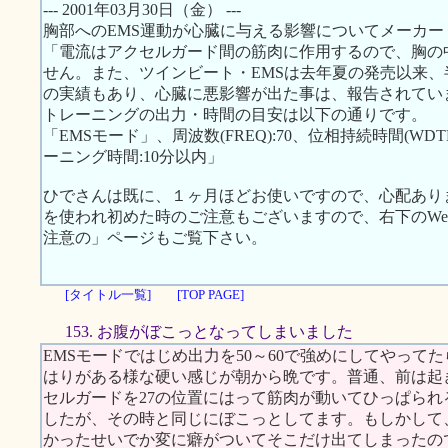
--- 2001年03月30日（金） ---
胸部へのEMS運動が心臓に与える影響についてメーカ
「電流はアクセルガード間の筋肉に作用するので、胸の
せん。また、ツインビート・EMSは去年夏の発売以来、半
の実績もあり、心臓に悪影響が出た事は、報告されてい
トレーニングの出力・時間の目安は以下の通りです。
「EMSモード」、周波数(FREQ):70、位相持続時間(WDTH):
ーニング時間:10分以内」
ひでさんは既に、１ヶ月ほどお使いですので、心配あり
を使われ初めた時のご注意もございますので、右下のWeb S
注意の」ページもご覧下さい。
[タイトル一覧]
[TOP PAGE]
153. お腹がぼこっとなってしまいました
EMSモードではじめ出力を50～60で強めにしてやって
はりがある様な硬い感じが朝から晩です。普通、前は起
セルガードを27の位置にはって筋肉が動いてひっぱら
したが、その時と同じにぼこっとしてます。もしかして
かったせいでか変に癖がついてそこだけ出てしまったの