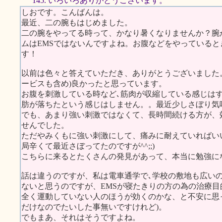
145. いろいろありがとうございます。
しおです。こんばんは。
最近、二の腕もはじめました。
二の腕をやってる時って、かなり暑くなりませんか？腕
ムはEMSではないんですよね。お腹などをやっている
す！
以前は色々と答えていただき、ありがとうございました
ービスも含め)良かったと思っています。
お腹を刺激している時など､筋肉が収縮している感じは
肪が落ちたという感じはしません。。最近少しさぼり気味
でも、あまり強い刺激ではなくて、長時間続ける方が、
せんでした。
ただやみくもに強い刺激にして、痛みに耐えていればいい
局辛くて最近さぼってたのですが^^;;)
こちらに来るとたくさんの発見があって、本当に勉強に
話は違うのですが、私は電車通学で､学校の敷地も広い
ないと思うのですが、EMSが寝たきりの方の為の治療
全く運動していない人のほうが効くのかな、と不安に思
だけなのでたいした事無いですけれど)。
でもまあ、それはそうですよね。