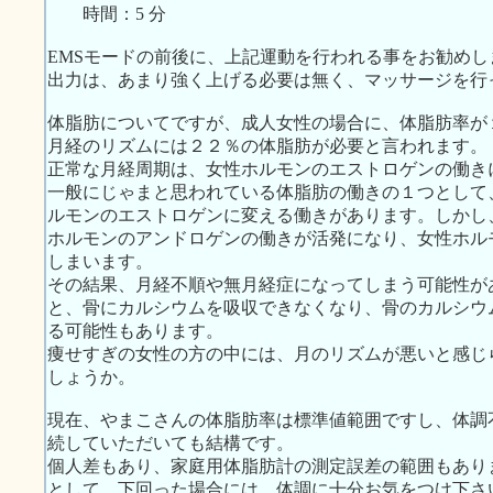
時間：5 分
EMSモードの前後に、上記運動を行われる事をお勧めし
出力は、あまり強く上げる必要は無く、マッサージを行
体脂肪についてですが、成人女性の場合に、体脂肪率が
月経のリズムには２２％の体脂肪が必要と言われます。
正常な月経周期は、女性ホルモンのエストロゲンの働き
一般にじゃまと思われている体脂肪の働きの１つとして
ルモンのエストロゲンに変える働きがあります。しかし
ホルモンのアンドロゲンの働きが活発になり、女性ホル
しまいます。
その結果、月経不順や無月経症になってしまう可能性が
と、骨にカルシウムを吸収できなくなり、骨のカルシウ
る可能性もあります。
痩せすぎの女性の方の中には、月のリズムが悪いと感じ
しょうか。
現在、やまこさんの体脂肪率は標準値範囲ですし、体調
続していただいても結構です。
個人差もあり、家庭用体脂肪計の測定誤差の範囲もあり
として、下回った場合には、体調に十分お気をつけ下さ