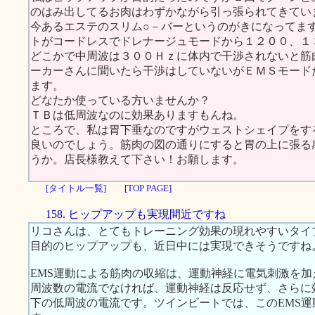
のはみ出してるお肉はわずかながら引っ張られてきてい
今あるエステのスリム○－バーというのがきになってま
トがコードレスでドレナージュモードから１２００、１
どこかで中周波は３００Ｈｚに体内で干渉されないと筋
ーカーさんに聞いたら干渉はしていないがＥＭＳモード
ます。
どなたか使っている方いませんか？
ＴＢは低周波なのに効果ありますもんね。
ところで、私は胃下垂なのですがウェストシェイプをす
良いのでしょう。筋肉の図の通りにすると胃の上に張る
うか。店長様教えて下さい！お願します。
[タイトル一覧]
[TOP PAGE]
158. ヒップアップも実現間近ですね
リコさんは、とてもトレーニング効果の現れやすいタイ
目的のヒップアップも、近日中には実現できそうですね
EMS運動による筋肉の収縮は、運動神経に電気刺激を加え
周波数の電流でなければ、運動神経は反応せず、さらに効
下の低周波の電流です。ツインビートでは、このEMS