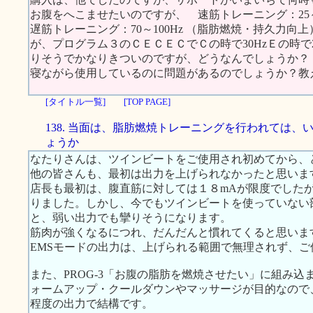
お腹をへこませたいのですが、 速筋トレーニング：25
遅筋トレーニング：70～100Hz （脂肪燃焼・持久力
が、プログラム３のＣＥＣＥＣでＣの時で30HzＥの時で
りそうでかなりきついのですが、どうなんでしょうか？
寝ながら使用しているのに問題があるのでしょうか？教
[タイトル一覧]
[TOP PAGE]
138. 当面は、脂肪燃焼トレーニングを行われては、
ょうか
なたりさんは、ツインビートをご使用され初めてから、
他の皆さんも、最初は出力を上げられなかったと思いま
店長も最初は、腹直筋に対しては１８mAが限度でした
りました。しかし、今でもツインビートを使っていない
と、弱い出力でも攣りそうになります。
筋肉が強くなるにつれ、だんだんと慣れてくると思いま
EMSモードの出力は、上げられる範囲で無理されず、ご
また、PROG-3「お腹の脂肪を燃焼させたい」に組み込
ォームアップ・クールダウンやマッサージが目的なので
程度の出力で結構です。