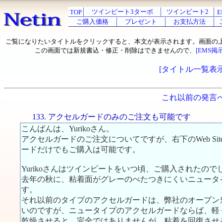
ツインビート3ターボ
ツインビート2
TOP
E
ご購入価格
プレゼント
お支払方法
ご覧になりたいタイトルをクリックすると、本文が表示されます。画面の
この画面では新規書込・修正・削除はできませんので、
[EMS掲
[タイトル一覧表示
これ以前の発言
133. アクセルガードのみのご注文も可能です
こんばんは、Yurikoさん。
アクセルガードのご注文についてですが、右下のWeb Si
ードだけでもご購入は可能です。
Yurikoさんはツインビートをいつ頃、ご購入されたので
去年の秋に、粘着面がグレーのべたつきにくいニュータ
す。
それ以前のタイプのアクセルガードは、弊社のオープン
いのですが、ニュータイプのアクセルガードならば、軽
乾燥させると、完全ではありませんが、粘着を回復させ