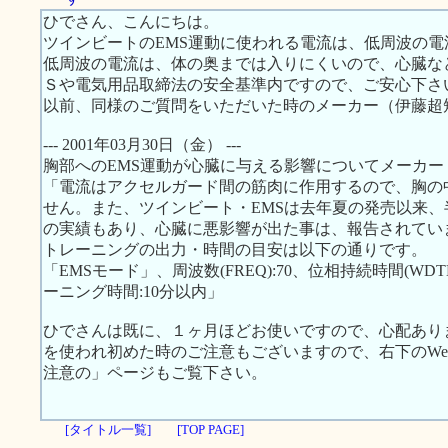
ひでさん、こんにちは。
ツインビートのEMS運動に使われる電流は、低周波の電
低周波の電流は、体の奥までは入りにくいので、心臓な
Ｓや電気用品取締法の安全基準内ですので、ご安心下さ
以前、同様のご質問をいただいた時のメーカー（伊藤超
--- 2001年03月30日（金） ---
胸部へのEMS運動が心臓に与える影響についてメーカ
「電流はアクセルガード間の筋肉に作用するので、胸の
せん。また、ツインビート・EMSは去年夏の発売以来、半
の実績もあり、心臓に悪影響が出た事は、報告されてい
トレーニングの出力・時間の目安は以下の通りです。
「EMSモード」、周波数(FREQ):70、位相持続時間(WDTH):
ーニング時間:10分以内」
ひでさんは既に、１ヶ月ほどお使いですので、心配あり
を使われ初めた時のご注意もございますので、右下のWeb S
注意の」ページもご覧下さい。
[タイトル一覧]
[TOP PAGE]