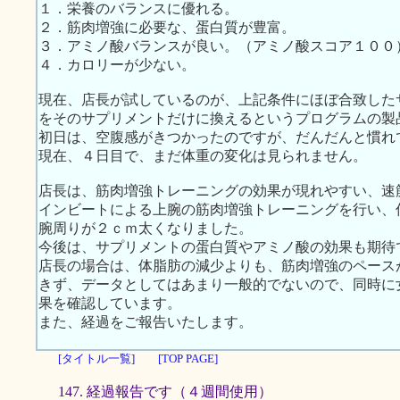
１．栄養のバランスに優れる。
２．筋肉増強に必要な、蛋白質が豊富。
３．アミノ酸バランスが良い。（アミノ酸スコア１００
４．カロリーが少ない。
現在、店長が試しているのが、上記条件にほぼ合致した
をそのサプリメントだけに換えるというプログラムの製
初日は、空腹感がきつかったのですが、だんだんと慣れ
現在、４日目で、まだ体重の変化は見られません。
店長は、筋肉増強トレーニングの効果が現れやすい、速
インビートによる上腕の筋肉増強トレーニングを行い、
腕周りが２ｃｍ太くなりました。
今後は、サプリメントの蛋白質やアミノ酸の効果も期待
店長の場合は、体脂肪の減少よりも、筋肉増強のペース
きず、データとしてはあまり一般的でないので、同時に
果を確認しています。
また、経過をご報告いたします。
[タイトル一覧]
[TOP PAGE]
147. 経過報告です（４週間使用）