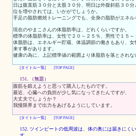
日は腹直筋３０分と太股３０分、明日は外腹斜筋３０分
位を増やされては、いかがでしょうか。
手足の脂肪燃焼トレーニングでも、全身の脂肪がエネル
現在のやまこさんの体脂肪率は、どれくらいですか。
標準の体脂肪率は、女性で２０～２５％、男性で１５～
体脂肪は、エネルギー貯蔵、体温調節の働きもあり、女
来す事があります。
健康の為に、上記標準値の範囲より体脂肪を落とされな
[タイトル一覧]
[TOP PAGE]
151. （無題）
腹筋を鍛えようと思って購入したものです。
最近、心臓への負担が少し気になってきたんですが、
大丈夫でしょうか？
我慢限界まで出力をあげるようにしています。
[タイトル一覧]
[TOP PAGE]
152. ツインビートの低周波は、体の奥には届きにく
す