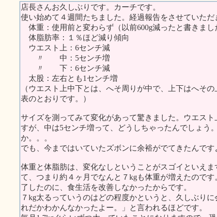
店長さんお久しぶりです。カーチです。
使い始めて４週間たちました。経過報告をさせていただ
体重：使用前と変わらず（以前600g減ったと書きま
体脂肪率：１％ほど減り傾向
ウエスト上：6センチ減
〃 中：5センチ増
〃 下：6センチ減
太股：左右とも1センチ増
（ウエスト上中下とは、へそ周りが中で、上下はへその
表のとおりです。）
サイズを測ってみて変化があって驚きました。ウエスト
すが、中は5センチ増って、どうしちゃったんでしょう
か。。。
でも、今まではいていたズボンに余裕がでてきたんです
体重と体脂肪は、変化なしということがスゴイといえま
て、つまり約４ヶ月でなんと７kgも体重が増えたので
了したのに、食生活を改善しなかったからです。
７kg太るっていうのはどの程度かというと、久しぶり
れだかわかんなかったよー。」と言われるほどです。