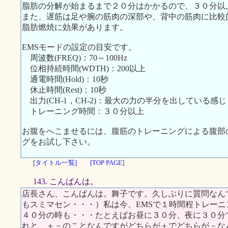
脂肪の分解が始まるまで２０分はかかるので、３０分以
また、遅筋は足や腕の筋肉の深部や、背中の筋肉に比較
脂肪燃焼に効果があります。
EMSモードの設定の目安です。
周波数(FREQ)：70～100Hz
位相持続時間(WDTH)：200以上
通電時間(Hold)：10秒
休止時間(Rest)：10秒
出力(CH-1，CH-2)：最大の力の半分を出している感じ
トレーニング時間：３０分以上
お腹をへこませるには、腹筋のトレーニングによる腹部
グをお試し下さい。
[タイトル一覧]
[TOP PAGE]
143. こんばんは。
店長さん、こんばんは。舞子です。久しぶりに質問なん
もスミマセン・・・）私は今、EMSで１時間程トレー
４０分の時も・・・たとえばお昼に３０分、夜に３０分
れと、＋－のことなんですがどちらが＋でどちらが－な