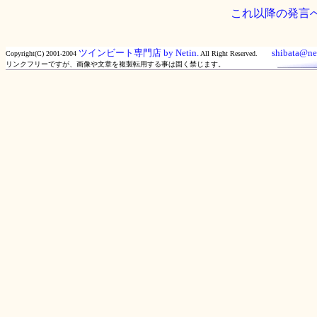
これ以降の発言
ツインビート専門店 by Netin.
shibata@net
Copyright(C) 2001-2004
All Right Reserved.
リンクフリーですが、画像や文章を複製転用する事は固く禁じます。