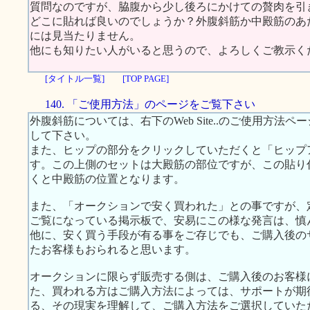
質問なのですが、脇腹から少し後ろにかけての贅肉を引
どこに貼れば良いのでしょうか？外腹斜筋か中殿筋のあ
には見当たりません。
他にも知りたい人がいると思うので、よろしくご教示く
[タイトル一覧]
[TOP PAGE]
140. 「ご使用方法」のページをご覧下さい
外腹斜筋については、右下のWeb Site..のご使用方
して下さい。
また、ヒップの部分をクリックしていただくと「ヒップ
す。この上側のセットは大殿筋の部位ですが、この貼り
くと中殿筋の位置となります。
また、「オークションで安く買われた」との事ですが、
ご覧になっている掲示板で、安易にこの様な発言は、慎
他に、安く買う手段が有る事をご存じでも、ご購入後の
たお客様もおられると思います。
オークションに限らず販売する側は、ご購入後のお客様
た、買われる方はご購入方法によっては、サポートが期
る、その現実を理解して、ご購入方法をご選択していた