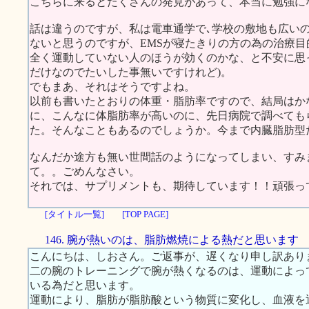
こちらに来るとたくさんの発見があって、本当に勉強に
話は違うのですが、私は電車通学で､学校の敷地も広い
ないと思うのですが、EMSが寝たきりの方の為の治療
全く運動していない人のほうが効くのかな、と不安に思
だけなのでたいした事無いですけれど)。
でもまあ、それはそうですよね。
以前も書いたとおりの体重・脂肪率ですので、結局はか
に、こんなに体脂肪率が高いのに、先日病院で調べても
た。そんなこともあるのでしょうか。今まで内臓脂肪型
なんだか途方も無い世間話のようになってしまい、すみ
て。。ごめんなさい。
それでは、サプリメントも、期待しています！！頑張っ
[タイトル一覧]
[TOP PAGE]
146. 腕が熱いのは、脂肪燃焼による熱だと思います
こんにちは、しおさん。ご返事が、遅くなり申し訳あり
二の腕のトレーニングで腕が熱くなるのは、運動によっ
いる為だと思います。
運動により、脂肪が脂肪酸という物質に変化し、血液を