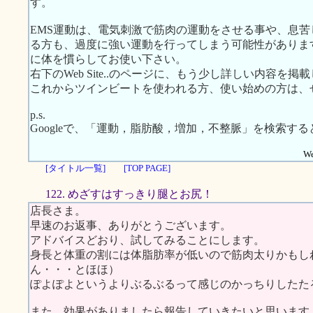
す。
EMS運動は、電気刺激で筋肉の運動をさせる事や、息
る方も、過度に強い運動を行ってしまう可能性がありま
に体を慣らしてお使い下さい。
右下のWeb Site..のページに、もう少し詳しい内容を掲
これからツインビートを使われる方、使い始めの方は、
p.s.
Googleで、「運動，脂肪酸，増加，不整脈」を検索す
We
[タイトル一覧]
[TOP PAGE]
122. めざすはすっきり腿とお尻！
店長さま。
早速のお返事、ありがとうございます。
アドバイスどおり、試してみることにします。
身長と体重の割には体脂肪率が低いので筋肉太りかもし
ん・・・とほほ）
ぽよぽよというよりぶるぶるって感じのかっちりしたた
また、効果がありましたら報告していきたいと思います