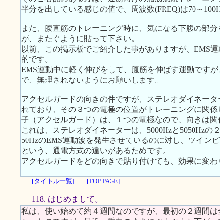
半分を出している感じの値で、周波数(FREQ)は70～10
また、腹直筋のトレーニング時に、気になる下腹の部分
が、またぐように貼って下さい。
以前、この掲示板でご紹介した事がありますが、EMS
的です。
EMS運動中に軽く伸びをして、腹筋を伸ばす運動です
で、無理されないようにお願いします。
アクセルガードの向きの件ですが、ステレオダイネータ
れており、その３つの電極の位置がトレーニングに関係
子（アクセルガード）は、１つの電極なので、向きは関
これは、ステレオダイネーターは、5000Hzと5050H
50HzのEMS運動波を発生させているのに対し、ツイン
という、通電方式の違いがあるためです。
アクセルガードをどの向きで貼り付けても、効果に変わ
[タイトル一覧]
[TOP PAGE]
118. はじめまして。
私は、使い始めて約４週間なのですが、最初の２週間は