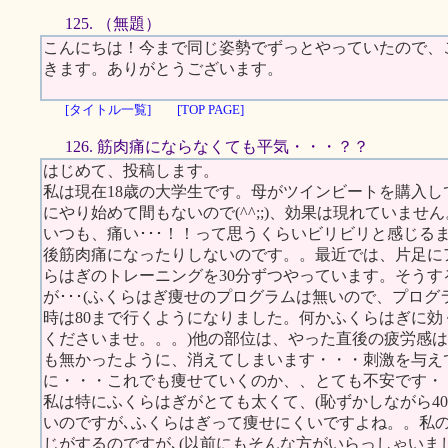
125. （無題）
こんにちは！今まで同じ姿勢でずっとやっていたので、
きます。ありがとうございます。
[タイトル一覧]
[TOP PAGE]
126. 筋肉痛にならなくても平気・・・？？
はじめて、投稿します。
私は現在18歳の大学生です。母がツインビートを購入
にやり始めて間もないので(^^;;)、効果は現れていません
いつも、痛い･･･！！って思うくらいビリビリと感じる
後筋肉痛になったりしないのです。。最近では、片足に
らはぎのトレーニングを30分ずつやっています。そう
が･･･(ふくらはぎ痩せのプログラムは無いので、プログ
時は80まで行くようになりました。何かふくらはぎに
くださいませ。。。)他の部位は、やった直後の疲労感は
も無かったように、消えてしまいます・・・刺激を与え
に・・・これでも痩せていくのか、、とても不安です・
私は特にふくらはぎがとても太くて、(恥ずかしながら4
いのですが､ふくらはぎって痩せにくいですよね。。私
じがするのですが､(以前にもそんな方がいらっしゃいま