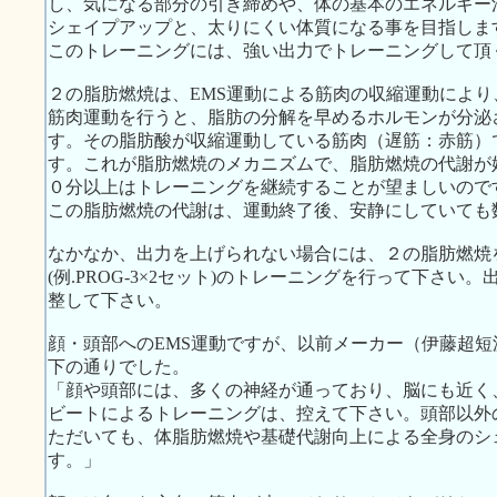
し、気になる部分の引き締めや、体の基本のエネルギー
シェイプアップと、太りにくい体質になる事を目指しま
このトレーニングには、強い出力でトレーニングして頂
２の脂肪燃焼は、EMS運動による筋肉の収縮運動によ
筋肉運動を行うと、脂肪の分解を早めるホルモンが分泌
す。その脂肪酸が収縮運動している筋肉（遅筋：赤筋）
す。これが脂肪燃焼のメカニズムで、脂肪燃焼の代謝が
０分以上はトレーニングを継続することが望ましいので
この脂肪燃焼の代謝は、運動終了後、安静にしていても
なかなか、出力を上げられない場合には、２の脂肪燃焼
(例.PROG-3×2セット)のトレーニングを行って下さ
整して下さい。
顔・頭部へのEMS運動ですが、以前メーカー（伊藤超
下の通りでした。
「顔や頭部には、多くの神経が通っており、脳にも近く
ビートによるトレーニングは、控えて下さい。頭部以外
ただいても、体脂肪燃焼や基礎代謝向上による全身のシ
す。」