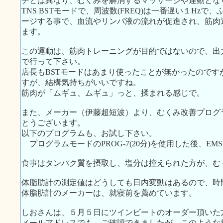
チとは異なり、むくみを解消するマッサージや運動とな
TNS BSTモードで、周波数(FREQ)は一番遅い１Hz
ージする事で、血流やリンパ液の流れが促進され、筋肉
ます。
この運動は、筋肉トレーニングが目的ではないので、出
で行って下さい。
店長もBSTモードはあまり使ったことが無かったので
すが、結構気持ちがいいですね。
筋肉が「ムギュ、ムギュ」っと、揉まれる感じで。
また、メーカー（伊藤超短波）より、むくみ改善プログ
とうございます。
以下のプログラムも、お試し下さい。
プログラムモードのPROG-7(20分)を使用した後、EM
食事はタンパク質を摂取し、塩分は控えられた方が、む
体脂肪計の測定値はどうしても日内変動はあるので、時
体脂肪計のメーカーは、就寝前を薦めています。
しおさんは、５月５日にツインビートのオーダー頂いた
メールアドレスでも、ご確認できましたが、このような