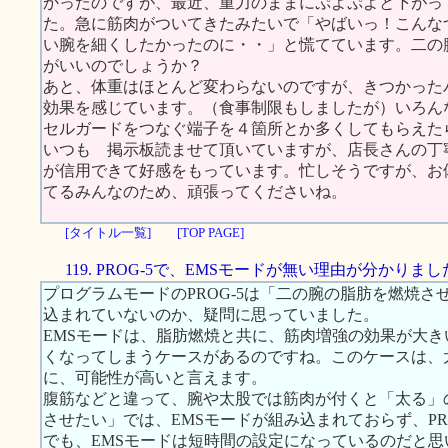
かったのですが、最近、重力のままにぷよぷよと下がっ
た。急に筋肉がついてきたみたいで「やばいっ！こんな
い腕を細くしたかったのに・・」と慌てています。二の
がいいのでしょうか？
あと、体重はほとんど変わらないのですが、きつかった
効果を感じています。（食事制限もしましたが）いろん
セルガードをつなぐ端子を４箇所とか多くしてもらえた
いつも 掲示板読ませて頂いていますが、店長さんの丁
が信用できて好感をもっています。忙しそうですが、お
てるみんなのため、頑張ってくださいね。
[タイトル一覧]
[TOP PAGE]
119. PROG-5で、EMSモードが無い理由が分かりまし
プログラムモードのPROG-5は「二の腕の脂肪を燃焼さ
込まれていないのか、疑問に思っていました。
EMSモードは、脂肪燃焼と共に、筋肉増強の効果が大きい
くなってしまうケースがあるのですね。このケースは、
に、可能性が高いと言えます。
腹筋などと違って、腕や太股では筋肉が付くと「太る」の
させたい」では、EMSモードが組み込まれておらず、PR
でも、EMSモードは短時間の設定になっているのだと思