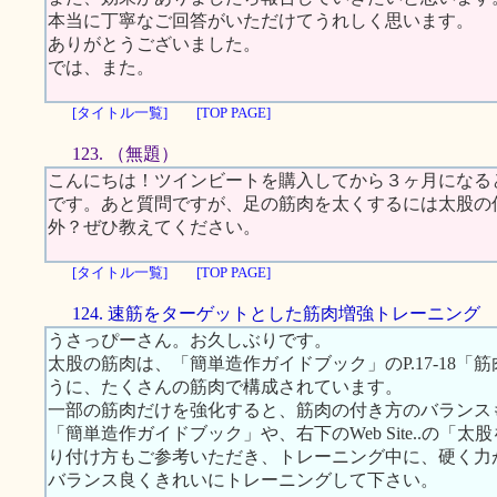
本当に丁寧なご回答がいただけてうれしく思います。
ありがとうございました。
では、また。
[タイトル一覧]
[TOP PAGE]
123. （無題）
こんにちは！ツインビートを購入してから３ヶ月になる
です。あと質問ですが、足の筋肉を太くするには太股の
外？ぜひ教えてください。
[タイトル一覧]
[TOP PAGE]
124. 速筋をターゲットとした筋肉増強トレーニング
うさっぴーさん。お久しぶりです。
太股の筋肉は、「簡単造作ガイドブック」のP.17-18
うに、たくさんの筋肉で構成されています。
一部の筋肉だけを強化すると、筋肉の付き方のバランス
「簡単造作ガイドブック」や、右下のWeb Site..の
り付け方もご参考いただき、トレーニング中に、硬く力
バランス良くきれいにトレーニングして下さい。