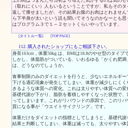
上の肉はつまんだら当初より増えた気がするのは気のせ
（取れにくい）人もいるということですが、私もそのタ
返して痩せましたが、その結果お腹のお肉はとれません
ら下半身が太いという説も聞いてそうなのかなーとも思
はプログラム３で１～２セットくらいやっています。
[タイトル一覧]
[TOP PAGE]
112. 購入されたショップにもご相談下さい。
身長163cm，体重50kg は、BMIは18.8のやせ型のタイプ
しかし、体脂肪がついている、いわるゆる「かくれ肥満
は、どうなのでしょうか。
食事制限のみのダイエットを行うと、少ないエネルギー
下げる適応現象が発生してしまい、体重が減少しにくく
きるような体質への変化、これは太りやすい体質への変
基礎代謝が下がり、脂肪を蓄積しやすくなった状態で、
ってしまいます。これがリバウンドの原因で、このリバ
質になる事が「ウエイトサイクリング」です。
体重だけをダイエットの指標としてしまうと、基礎代謝
結果と判断してしまい、体重は減っても、太りやすい体