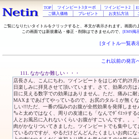
ツインビート3ターボ
ツインビート2
TOP
E
ご購入価格
プレゼント
お支払方法
ご覧になりたいタイトルをクリックすると、本文が表示されます。画面の
この画面では新規書込・修正・削除はできませんので、
[EMS掲
[タイトル一覧表示
これ以前の発言
111. なかなか難しい・・・
店長さん、こんにちわ。ツインビートをはじめて約2ｹ
日楽しみに拝見させて頂いています。さて、効果の方は
目に見える数字での効果はありません。ただ、痛みに耐えら
MAXまであげてやっているので、お尻のタルミが無く
しい!!!ただ、一番の悩みのお腹が全然効果を発揮しません
㌔と太めではなく、周りの友達にも「なんでﾀﾞｲｴｯﾄす
人とお風呂に入れないくらいお腹がすごいんです。。。
肉がかなりついてきました。ツインビートでも集中して
ているのですが、やるだけどんどんたくましいお肉にな