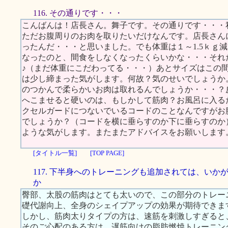
116. その通りです・・・
こんばんは！店長さん。舞子です。その通りです・・・
ただお腹周りのお肉を取りたいだけなんです。店長さん
ったんだ・・・と思いました。でも体重は１～1.5ｋｇ
なったのと、間食をしなくなったくらいかな・・・それ
♪（まだ体重にこだわってる・・・）あとサイズはこの
は少し締まった気がします。何故？気のせいでしょうか
のつかんで柔らかいお肉は取れるんでしょうか・・・？
へこませると硬いのは、もしかして筋肉？お風呂に入る
クセルガードにつないでいるコードのことなんですがお
でしょうか？（コードを横に垂らすのか下に垂らすのか
ような気がします。またまたアドバイスをお願いします
[タイトル一覧]
[TOP PAGE]
117. 下半身へのトレーニングも追加されては、いか
か
臀部、太股の筋肉はとても太いので、この部分のトレー
礎代謝向上、全身のシェイプアップの効果が期待できま
しかし、筋肉太りタイプの方は、速筋を刺激しすぎると
そのご心配のある方は、遅筋向けの脂肪燃焼トレーニン