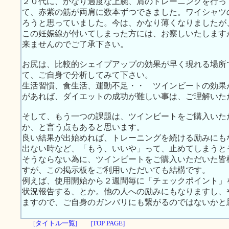
２０代に、かなり過度な上腕、肩のトレーニングを行っ
て、赤紫の筋が両肩に数本ずつできました。ワイシャツ
ろうと思っていました。今は、かなり薄くなりましたが
この妊娠線が付いてしまった方には、お察しいたします
来ませんのでご了承下さい。
お尻は、比較的シェイプアップの効果が早く現れる場所
て、ご自身で分析してみて下さい。
生活習慣、食生活、運動不足・・ ツインビートの効果
があれば、ダイエットの成功が難しい事は、ご理解いた
そして、もう一つの課題は、ツインビートをご購入いた
か、と言う点もあると思います。
良い結果が出始めれば、トレーニングを続ける励みにも
出ない時など、「もう、いいや」って、止めてしまうと
そうならない為に、ツインビートをご購入いただいた皆
すが、この掲示板をご利用いただいても結構です。
例えば、使用開始から２週間毎に「チェックポイント」
状況報告する、とか。他の人への励みにもなりますし、
ますので、ご自身のガンバリにも繋がるのではないかと
[タイトル一覧]
[TOP PAGE]