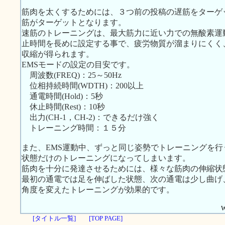
筋肉を太くするためには、３つ前の投稿の遅筋をターゲ
筋がターゲットとなります。
速筋のトレーニングは、最大筋力に近い力での無酸素運
止時間を長めに設定する事で、疲労物質が溜まりにくく
収縮が得られます。
EMSモードの設定の目安です。
周波数(FREQ)：25～50Hz
位相持続時間(WDTH)：200以上
通電時間(Hold)：5秒
休止時間(Rest)：10秒
出力(CH-1，CH-2)：できるだけ強く
トレーニング時間：１５分
また、EMS運動中、ずっと同じ姿勢でトレーニングを
状態だけのトレーニングになってしまいます。
筋肉を十分に発達させるためには、様々な筋肉の伸縮状
最初の通電では足を伸ばした状態、次の通電は少し曲げ
角度を変えたトレーニングが効果的です。
W
[タイトル一覧]
[TOP PAGE]