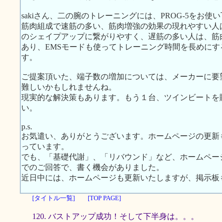
sakiさん、二の腕のトレーニングには、PROG-5をお使
筋肉組成で速筋の多い、筋肉増強の効果の現れやすい人
のシェイプアップに繋がりやすく、遅筋の多い人は、筋
あり、EMSモードも使ってトレーニング時間を長めに
す。
ご提案頂いた、端子数の増加については、メーカーに要
難しいかもしれませんね。
現実的な解決策もあります。もう１台、ツインビートを
い。
p.s.
お気遣い、ありがとうございます。ホームページの更新
っています。
でも、「基礎代謝」、「リバウンド」など、ホームペー
でのご回答で、書く機会がありました。
近日中には、ホームページも更新いたしますが、掲示板
[タイトル一覧]
[TOP PAGE]
120. バストアップ成功！そして下半身は。。。