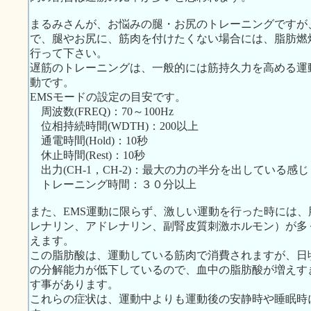
まるみさんが、お悩みの腿・お尻のトレーニングですが
で、腿やお尻に、筋肉を付けたくない場合には、脂肪燃
行って下さい。
遅筋のトレーニングは、一般的には筋持久力を高める運
動です。
EMSモードの設定の目安です。
周波数(FREQ)：70～100Hz
位相持続時間(WDTH)：200以上
通電時間(Hold)：10秒
休止時間(Rest)：10秒
出力(CH-1，CH-2)：最大の力の半分を出している感じ
トレーニング時間：３０分以上
また、EMS運動に限らず、激しい運動を行った時には
レナリン、アドレナリン、副腎皮質刺激ホルモン）が多
えます。
この脂肪酸は、運動している筋肉で消費されますが、日
の分解能力が低下しているので、血中の脂肪酸が増えす
す事があります。
これらの症状は、運動中よりも運動後の安静時や睡眠時