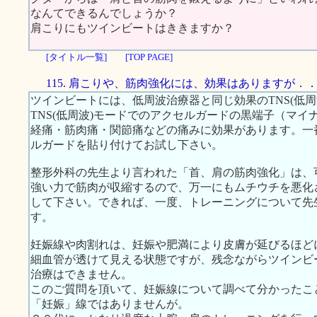
なんてできるんでしょうか？
肩こりにもツインビートはききますか？
[タイトル一覧]
[TOP PAGE]
115. 肩こりや、筋肉強化には、効果はありますが．
ツインビートには、低周波治療器と同じ効果のTNS(低周
TNS(低周波)モードでのアクセルガードの黒端子（マ
経痛・筋肉痛・関節痛などの痛みに効果があります。一
ルガードを貼り付けてお試し下さい。
整形外科の先生より言われた「首、肩の筋肉強化」は、
強い力で筋肉が収縮するので、万一にもムチウチを悪化
して下さい。できれば、一度、トレーニングについて先
す。
妊娠線や肉割れは、妊娠や肥満により皮膚が延びるほど
細血管が透けて見える状態ですが、残念ながらツインビ
治療はできません。
このご質問を頂いて、妊娠線について調べて分かったこ
「妊娠」線ではありませんが。