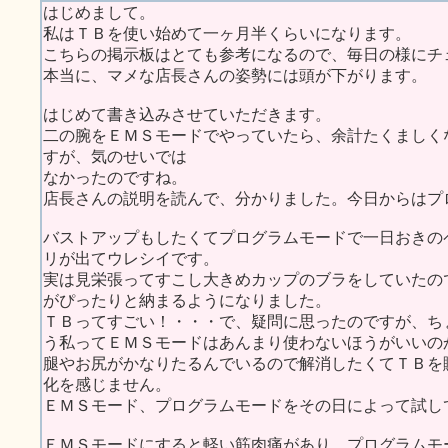
はじめまして。
私はＴＢを使い始めて一ヶ月半くらいになります。
こちらの掲示板はとても参考になるので、毎日の様にチ
本当に、マメな店長さんの姿勢には頭が下がります。
はじめて書き込みさせていただきます。
二の腕をＥＭＳモードでやっていたら、余計たくましく
すが、気のせいでは
なかったのですね。
店長さんの説明を読んで、分かりました。今日からはプ
バストアップもしたくてプログラムモードで一日おきの
リが出てウレシイです。
実は見栄張ってすこし大きめカップのブラをしていたの
がぴったりと納まるようになりました。
ＴＢってすごい！・・・で、疑問に思ったのですが、ち
う私ってＥＭＳモードはあんまり使わないほうがいいの
腿やお尻がかなりたるんでいるので解消したくてＴＢを
化を感じません。
ＥＭＳモード、プログラムモードをその日によって試し
ＥＭＳモードにすると軽い筋肉痛があり、プログラムモ