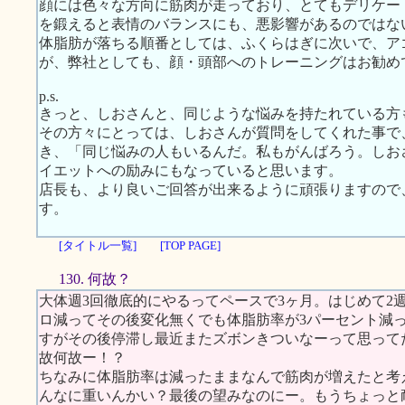
顔には色々な方向に筋肉が走っており、とてもデリケー
を鍛えると表情のバランスにも、悪影響があるのではな
体脂肪が落ちる順番としては、ふくらはぎに次いで、ア
が、弊社としても、顔・頭部へのトレーニングはお勧め
p.s.
きっと、しおさんと、同じような悩みを持たれている方
その方々にとっては、しおさんが質問をしてくれた事で
き、「同じ悩みの人もいるんだ。私もがんばろう。しお
イエットへの励みにもなっていると思います。
店長も、より良いご回答が出来るように頑張りますので
す。
[タイトル一覧]
[TOP PAGE]
130. 何故？
大体週3回徹底的にやるってペースで3ヶ月。はじめて2
ロ減ってその後変化無くでも体脂肪率が3パーセント減
すがその後停滞し最近またズボンきついなーって思って
故何故ー！？
ちなみに体脂肪率は減ったままなんで筋肉が増えたと考
んなに重いんかい？最後の望みなのにー。もうちょっと