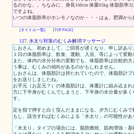
るのかな。。ちなみに、身長160cm 体重65kg 体脂肪率
ですよね。
いつの体脂肪率がホンモノなのか・・・はぁ。肥満から
[タイトル一覧]
[TOP PAGE]
127. 水太り対策のむくみ解消マッサージ
しおさん、初めまして。ご回答が遅くなり、申し訳あり
１日の体脂肪率は、飲食、運動、入浴、等によって変動
また、体内の水分分布の変動でも、体脂肪率は比較的大
う事は、むくみの傾向があるのかもしれません。
しおさんは、体脂肪計は持たれていたので、体脂肪計プレ
をお送りしましたね。
お手元（お足元？）の体脂肪計は、体重計に組み込まれ
方に下半身がむくんでしまうと、下半身の水分量が多く
す。
足を指で押すと白く窪んだままになる、夕方にむくみで
もし、該当すればむくみによる「水太り」の可能性があ
「水太り」タイプの場合には、脂肪燃焼、筋肉増強・基