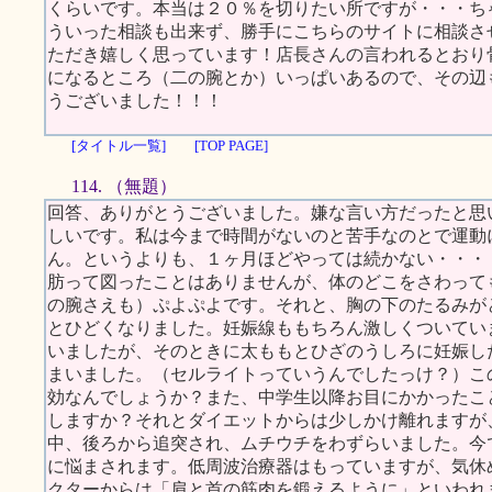
くらいです。本当は２０％を切りたい所ですが・・・ち
ういった相談も出来ず、勝手にこちらのサイトに相談さ
ただき嬉しく思っています！店長さんの言われるとおり
になるところ（二の腕とか）いっぱいあるので、その辺
うございました！！！
[タイトル一覧]
[TOP PAGE]
114. （無題）
回答、ありがとうございました。嫌な言い方だったと思
しいです。私は今まで時間がないのと苦手なのとで運動
ん。というよりも、１ヶ月ほどやっては続かない・・・
肪って図ったことはありませんが、体のどこをさわって
の腕さえも）ぷよぷよです。それと、胸の下のたるみが
とひどくなりました。妊娠線ももちろん激しくついてい
いましたが、そのときに太ももとひざのうしろに妊娠し
まいました。（セルライトっていうんでしたっけ？）こ
効なんでしょうか？また、中学生以降お目にかかったこ
しますか？それとダイエットからは少しかけ離れますが
中、後ろから追突され、ムチウチをわずらいました。今
に悩まされます。低周波治療器はもっていますが、気休
クターからは「肩と首の筋肉を鍛えるように」といわれ