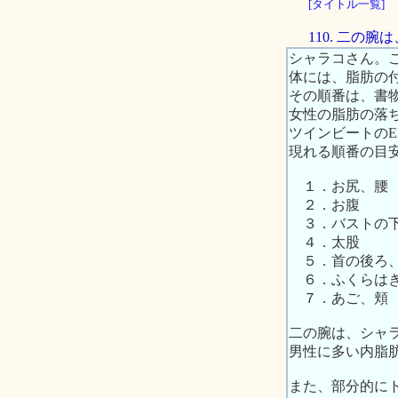
[タイトル一覧]
110. 二の
シャラコさん。
体には、脂肪の
その順番は、書
女性の脂肪の落
ツインビートの
現れる順番の目
１．お尻、腰
２．お腹
３．バストの
４．太股
５．首の後ろ
６．ふくらは
７．あご、頬
二の腕は、シャ
男性に多い内脂
また、部分的に