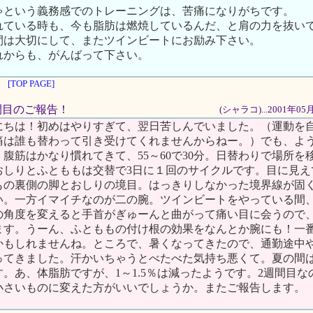
ゃという義務感でのトレーニングは、苦痛になりがちです。
れている時も、今も脂肪は燃焼しているんだ、と肩の力を抜い
間は大切にして、またツインビートにお励み下さい。
れからも、がんばって下さい。
[TOP PAGE]
週間目のご報告！
(シャラコ)...2001年0
にちは！初めはやりすぎて、翌日苦しんでいました。（運動を
痛は誰も替わって引き受けてくれませんからねー。）でも、よ
腹筋はかなり慣れてきて、55～60で30分。日替わりで場所を
おしりとふとももは交替で3日に１回のサイクルです。目に見え
もの裏側の脚とおしりの境目。はっきりしなかった境界線が固
い。一方イマイチなのが二の腕。ツインビートをやっている間
の角度を変えると手首がぎゅーんと曲がって痛い目に会うので
ます。うーん、ふとももの付け根の効果をなんとか腕にも！一
かもしれませんね。ところで、暑くなってきたので、通勤途中
ってきました。汗かいちゃうとべたべた気持ち悪くて。夏の間
。あ、体脂肪ですが、1～1.5％は減ったようです。2週間目
小さいものに変えた方がいいでしょうか。またご報告します。