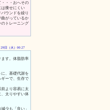
て・・・おへその
には痩せにくい
リバウンドを繰り
が曲がっているか
今のトレーニング
5月29日（火）00:27
ります。体脂肪率
うに、基礎代謝を
ルギーで、生存で
以前より容易に太
に、太りやすい体
の減少も「良い」