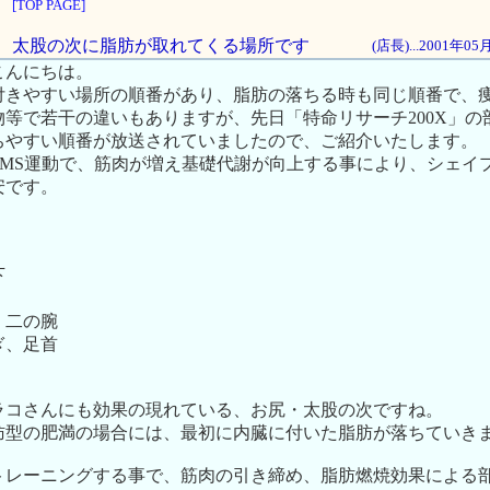
[TOP PAGE]
腕は、太股の次に脂肪が取れてくる場所です
(店長)...2001年0
こんにちは。
付きやすい場所の順番があり、脂肪の落ちる時も同じ順番で、
物等で若干の違いもありますが、先日「特命リサーチ200X」の
ちやすい順番が放送されていましたので、ご紹介いたします。
EMS運動で、筋肉が増え基礎代謝が向上する事により、シェイ
安です。
下
、二の腕
ぎ、足首
ラコさんにも効果の現れている、お尻・太股の次ですね。
肪型の肥満の場合には、最初に内臓に付いた脂肪が落ちていき
トレーニングする事で、筋肉の引き締め、脂肪燃焼効果による