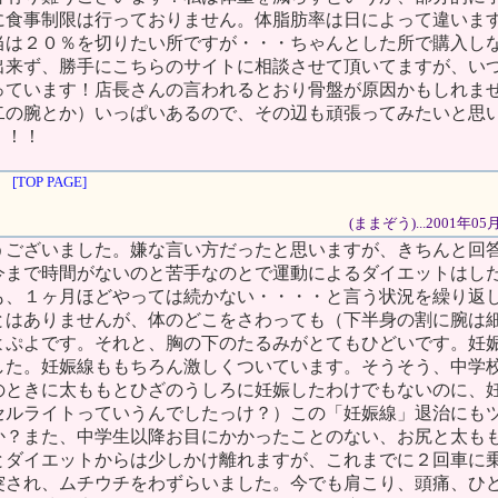
に食事制限は行っておりません。体脂肪率は日によって違いま
当は２０％を切りたい所ですが・・・ちゃんとした所で購入し
出来ず、勝手にこちらのサイトに相談させて頂いてますが、い
っています！店長さんの言われるとおり骨盤が原因かもしれま
二の腕とか）いっぱいあるので、その辺も頑張ってみたいと思
！！！
[TOP PAGE]
(ままぞう)...2001年0
うございました。嫌な言い方だったと思いますが、きちんと回
今まで時間がないのと苦手なのとで運動によるダイエットはし
も、１ヶ月ほどやっては続かない・・・・と言う状況を繰り返
とはありませんが、体のどこをさわっても（下半身の割に腕は
よぷよです。それと、胸の下のたるみがとてもひどいです。妊
した。妊娠線ももちろん激しくついています。そうそう、中学
のときに太ももとひざのうしろに妊娠したわけでもないのに、
セルライトっていうんでしたっけ？）この「妊娠線」退治にも
か？また、中学生以降お目にかかったことのない、お尻と太も
とダイエットからは少しかけ離れますが、これまでに２回車に
突され、ムチウチをわずらいました。今でも肩こり、頭痛、ひ