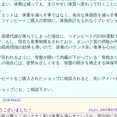
しまい、体重は減っても、太りやすい体質へ変わって行くこと
ん。
イエットは、体重を減らす事ではなく、余分な体脂肪を減らす
、ツインビートご購入の皆様に、体脂肪計をもれなくプレゼン
、基礎代謝が落ちてしまった場合に、ツインビートのEMS運動
が、もし、現在も食事制限をされており、タンパク質の摂取が
動の筋肉増強の効果も薄いので、栄養のバランス良い食事を心が
が言われるように、骨盤が開いて内臓が下がっている「骨格太
この場合には、姿勢を正しくする、骨盤の開きを矯正する体操
ンビートをご購入されたショップに相談されると、良いアドバ
ショップにも、ご相談下さい。
[TOP PAGE]
がとうございました！
(ちか)...2001年0
答有り難うございます！私は体重を減らすというか、部分的に