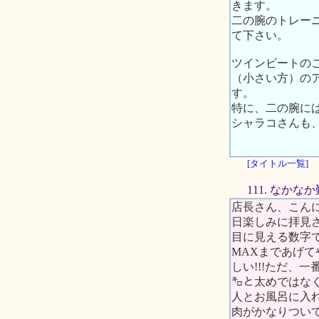
きます。
二の腕のトレーニ
て下さい。
ツインビートの
（小さい方）の
す。
特に、二の腕に
シャラコさんも
[タイトル一覧]
111. なか
店長さん、こん
日楽しみに拝見
目に見える数字で
MAXまであげ
しい!!!ただ、
㌔と太めではなく
人とお風呂に入
肉がかなりつい