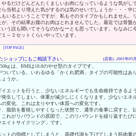
、やるだけどんどんたくましいお肉になっているような気がし
だら当初より増えた気がするのは気のせいでしょうか・・・中
人もいるということですが、私もそのタイプかもしれません。
たが、その結果お腹のお肉はとれませんでした。最近では骨盤
という説も聞いてそうなのかなーとも思っています。ちなみに
で１～２セットくらいやっています。
[TOP PAGE]
されたショップにもご相談下さい。
(店長)...2001年0
50kg は、BMIは18.8のやせ型のタイプです。
がついている、いわるゆる「かくれ肥満」タイプの可能性はあ
しょうか。
ダイエットを行うと、少ないエネルギーでも生命維持できるよ
が発生してしまい、体重が減少しにくくなります。少ないエネ
への変化、これは太りやすい体質への変化です。
り、脂肪を蓄積しやすくなった状態で、通常の食事に戻すと、
。これがリバウンドの原因で、このリバウンドを繰り返すたび
ウエイトサイクリング」です。
エットの指標としてしまうと、基礎代謝を下げてしまう筋肉量