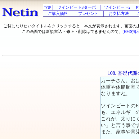
ツインビート3ターボ
ツインビート2
TOP
E
ご購入価格
プレゼント
お支払方法
ご覧になりたいタイトルをクリックすると、本文が表示されます。画面の
この画面では新規書込・修正・削除はできませんので、
[EMS掲
108. 基礎
カーチさん。お
体重や体脂肪率
なりますね。
ツインビートの
も、エネルギー
これが、太りに
い」と言う事で
また、家事や育