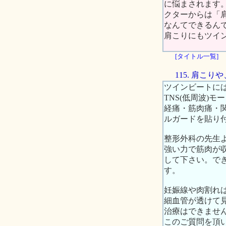
に悩まされます
クターからは「
なんてできるん
肩こりにもツイ
[タイトル一覧]
115. 肩こ
ツインビートには
TNS(低周波)
経痛・筋肉痛・
ルガードを貼り
整形外科の先生
強い力で筋肉が
して下さい。で
す。
妊娠線や肉割れ
細血管が透けて
治療はできませ
このご質問を頂