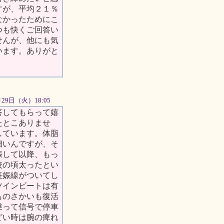
すが、平均２１％
なかったためにこ
つも快くご回答い
せんが、他にも気
います。ありがと
5月29日（火）18:05
答してもらって嬉
たとこありませ
しています。体脂
細いんですが、そ
娠して以降、もっ
校の頃太ったとい
妊娠線がついてし
ツインビートは有
ものさかいも復活
乗って信号で停車
どい時は腕の痺れ