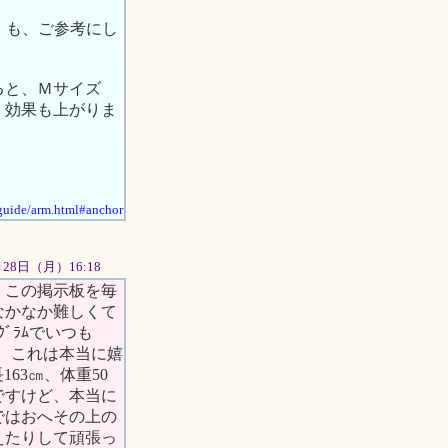
い」も、ご参考にし
ると、Ｍサイズ
、効果も上がりま
/guide/arm.html#anchor
5月28日（月）16:18
。この掲示板を毎
なかなか難しくて
ﾞﾗﾑでいつも
。これは本当に嬉
63㎝、体重50
ですけど、本当に
ではおへその上の
えたりして頑張っ