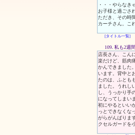
・・・やらなき
お子様と過ごさ
ただき、その時
カーチさん。こ
[タイトル一覧]
109. 私も2
店長さん、こん
楽だけど、筋肉
かんできました。
います。背中と
たのは、ふとも
ました。うれし
し、うっかり手
になってしまい
初にやるといい
っとできなくな
がらがんばります
クセルガードを