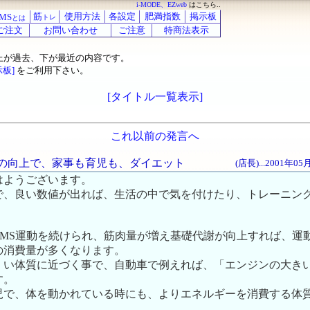
i-MODE、EZweb
はこちら..
筋
使用方法
各設定
肥満指数
掲示板
MS
トレ
とは
ご注文
お問い合わせ
ご注意
特商法表示
上が過去、下が最近の内容です。
示板]
をご利用下さい。
[タイトル一覧表示]
これ以前の発言へ
代謝の向上で、家事も育児も、ダイエット
(店長)...2001年0
はようございます。
で、良い数値が出れば、生活の中で気を付けたり、トレーニン
EMS運動を続けられ、筋肉量が増え基礎代謝が向上すれば、運
の消費量が多くなります。
くい体質に近づく事で、自動車で例えれば、「エンジンの大き
す。
児で、体を動かれている時にも、よりエネルギーを消費する体