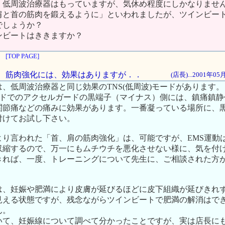
。低周波治療器はもっていますが、気休め程度にしかなりませ
肩と首の筋肉を鍛えるように」といわれましたが、ツインビー
でしょうか？
ンビートはききますか？
[TOP PAGE]
りや、筋肉強化には、効果はありますが．．
(店長)...2001年0
、低周波治療器と同じ効果のTNS(低周波)モードがあります。
モードでのアクセルガードの黒端子（マイナス）側には、鎮痛鎮
関節痛などの痛みに効果があります。一番凝っている場所に、
付けてお試し下さい。
より言われた「首、肩の筋肉強化」は、可能ですが、EMS運動
収縮するので、万一にもムチウチを悪化させない様に、気を付
きれば、一度、トレーニングについて先生に、ご相談された方
は、妊娠や肥満により皮膚が延びるほどに皮下組織が延びきれ
見える状態ですが、残念ながらツインビートで肥満の解消はで
ん。
いて、妊娠線について調べて分かったことですが、実は店長に