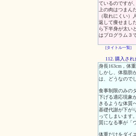
ているのですが
上の肉はつまん
（取れにくい）
返して痩せまし
ら下半身が太い
はプログラム３
[タイトル一覧]
112. 購入
身長163cm，体重
しかし、体脂肪
は、どうなので
食事制限のみの
下げる適応現象
きるような体質
基礎代謝が下が
ってしまいます
質になる事が「
体重だけをダイ