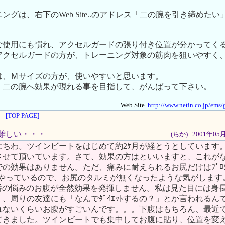
ングは、右下のWeb Site..のアドレス「二の腕を引き締めた
ご使用にも慣れ、アクセルガードの張り付き位置が分かってく
アクセルガードの方が、トレーニング対象の筋肉を狙いやすく
は、Ｍサイズの方が、使いやすいと思います。
、二の腕へ効果が現れる事を目指して、がんばって下さい。
Web Site..
http://www.netin.co.jp/ems
[TOP PAGE]
なか難しい・・・
(ちか)...2001年0
にちわ。ツインビートをはじめて約2ｹ月が経とうとしています
させて頂いています。さて、効果の方はといいますと、これが
の効果はありません。ただ、痛みに耐えられるお尻だけはﾌﾟﾛｸ
てやっているので、お尻のタルミが無くなったような気がします
一番の悩みのお腹が全然効果を発揮しません。私は見た目には身長1
、周りの友達にも「なんでﾀﾞｲｴｯﾄするの？」とか言われるん
れないくらいお腹がすごいんです。。。下腹はもちろん、最近
てきました。ツインビートでも集中してお腹に貼り、位置を変