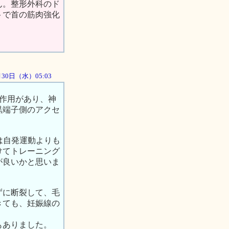
ん。整形外科のド
トで首の筋肉強化
5月30日（水）05:03
静作用があり、神
黒端子側のアクセ
は自発運動よりも
けてトレーニング
が良いかと思いま
ずに断裂して、毛
きても、妊娠線の
もありました。