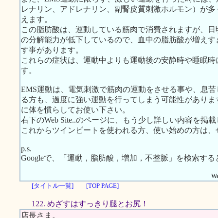
レナリン、アドレナリン、副腎皮質刺激ホルモン）が多
えます。
この脂肪酸は、運動している筋肉で消費されますが、日
の分解能力が低下しているので、血中の脂肪酸が増えす
す事があります。
これらの症状は、運動中よりも運動後の安静時や睡眠時
す。
EMS運動は、電気刺激で筋肉の運動をさせる事や、息
る方も、過度に強い運動を行ってしまう可能性がありま
に体を慣らしてお使い下さい。
右下のWeb Site..のページに、もう少し詳しい内容を掲
これからツインビートを使われる方、使い始めの方は、
p.s.
Googleで、「運動，脂肪酸，増加，不整脈」を検索す
We
[タイトル一覧]
[TOP PAGE]
122. めざすはすっきり腿とお尻！
店長さま。