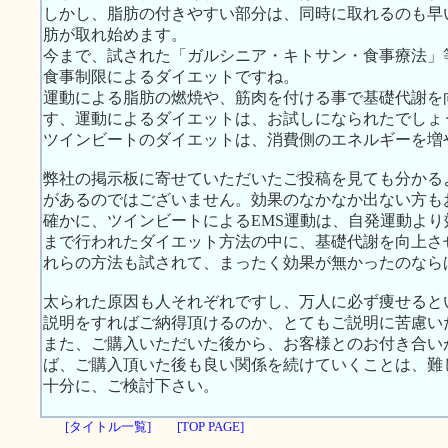
しかし、脂肪の付きやすい部分は、同時に取れるのも早
肪が取れ始めます。
今まで、試された「ガルシニア・キトサン・食事療法」
食事制限によるダイエットですね。
運動による脂肪の燃焼や、筋肉を付ける事で基礎代謝を
す、運動によるダイエットは、お試しになられたでしょ
ツインビートのダイエットは、消費側のエネルギーを増
弊社の掲示板に寄せていただいたご投稿を見ても分かる
があるのではございません。効果のなかなか出ない方も
確かに、ツインビートによるEMS運動は、自発運動よ
まで行われたダイエット方法の中に、基礎代謝を向上さ
れらの方法も試されて、まったく効果が無かったのなら
太られた原因も人それぞれですし、万人に必ず痩せると
説明をすればご納得頂けるのか、とてもご説明に苦慮い
また、ご購入いただいた後から、お客様とのお付き合い
ば、ご購入頂いた後も良い関係を続けていくことは、難
十分に、ご検討下さい。
[タイトル一覧]
[TOP PAGE]