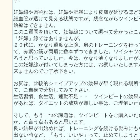
妊娠線や肉割れは、妊娠や肥満により皮膚が延びるほど
細血管が透けて見える状態ですが、残念ながらツインビ
治療はできません。
このご質問を頂いて、妊娠線について調べて分かったこ
「妊娠」線ではありませんが。
２０代に、かなり過度な上腕、肩のトレーニングを行っ
て、赤紫の筋が両肩に数本ずつできました。ワイシャツ
ろうと思っていました。今は、かなり薄くなりましたが
この妊娠線が付いてしまった方には、お察しいたします
来ませんのでご了承下さい。
お尻は、比較的シェイプアップの効果が早く現れる場所
て、ご自身で分析してみて下さい。
生活習慣、食生活、運動不足・・ ツインビートの効果
があれば、ダイエットの成功が難しい事は、ご理解いた
そして、もう一つの課題は、ツインビートをご購入いた
か、と言う点もあると思います。
良い結果が出始めれば、トレーニングを続ける励みにも
出ない時など、「もう、いいや」って、止めてしまうと