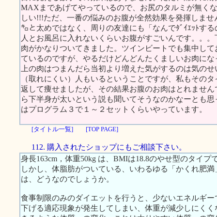
MAXまであげてやっているので、お尻のタルミが無く
しい!!!ただ、一番の悩みのお腹が全然効果を発揮しません
㌔と太めではなく、周りの友達にも「なんでﾀﾞｲｴｯﾄす
人とお風呂に入れないくらいお腹がすごいんです。。。
肉がかなりついてきました。ツインビートでも集中して
ているのですが、やるだけどんどんたくましいお肉にな
上の肉はつまんだら当初より増えた気がするのは気のせ
（取れにくい）人もいるということですが、私もそのタ
返して痩せましたが、その結果お腹のお肉はとれません
ら下半身が太いという説も聞いてそうなのかなーとも思
はプログラム３で１～２セットくらいやっています。
[タイトル一覧]
[TOP PAGE]
112. 購入されたショップにもご相談下さい。
身長163cm，体重50kg は、BMIは18.8のやせ型のタイプ
しかし、体脂肪がついている、いわるゆる「かくれ肥満
は、どうなのでしょうか。
食事制限のみのダイエットを行うと、少ないエネルギー
下げる適応現象が発生してしまい、体重が減少しにくく