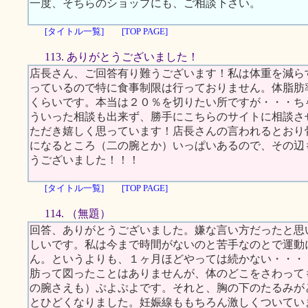
一度、そちらのショップにも、ご相談下さい。
[タイトル一覧]
[TOP PAGE]
113. ありがとうございました！
店長さん、ご回答有り難うございます！私は体重を減ら
っているので特に食事制限は行っておりません。体脂肪
くらいです。本当は２０％を切りたい所ですが・・・ち
ういった相談も出来ず、勝手にこちらのサイトに相談さ
ただき嬉しく思っています！店長さんの言われるとおり
になるところ（二の腕とか）いっぱいあるので、その辺
うございました！！！
[タイトル一覧]
[TOP PAGE]
114. （無題）
回答、ありがとうございました。嫌な言い方だったと思
しいです。私は今まで時間がないのと苦手なのとで運動
ん。というよりも、１ヶ月ほどやっては続かない・・・
肪って図ったことはありませんが、体のどこをさわって
の腕さえも）ぷよぷよです。それと、胸の下のたるみが
とひどくなりました。妊娠線ももちろん激しくついてい