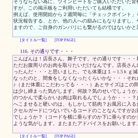
そうならない為に、ツインビートをご購入いただいた皆
すが、この掲示板をご利用いただいても結構です。
例えば、使用開始から２週間毎に「チェックポイント」
状況報告する、とか。他の人への励みにもなりますし、
ますので、ご自身のガンバリにも繋がるのではないかと
[タイトル一覧]
[TOP PAGE]
116. その通りです・・・
こんばんは！店長さん。舞子です。その通りです・・・
ただお腹周りのお肉を取りたいだけなんです。店長さん
ったんだ・・・と思いました。でも体重は１～1.5ｋｇ
なったのと、間食をしなくなったくらいかな・・・それ
♪（まだ体重にこだわってる・・・）あとサイズはこの
は少し締まった気がします。何故？気のせいでしょうか
のつかんで柔らかいお肉は取れるんでしょうか・・・？
へこませると硬いのは、もしかして筋肉？お風呂に入る
クセルガードにつないでいるコードのことなんですがお
でしょうか？（コードを横に垂らすのか下に垂らすのか
ような気がします。またまたアドバイスをお願いします
[タイトル一覧]
[TOP PAGE]