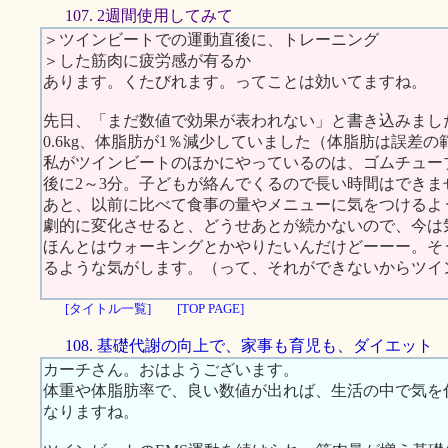
107. 2週間使用してみて
＞ツインビートでの運動直後に、トレーニング
＞した筋肉に疲労感が有るか
あります。くたびれます。ってことは効いてますね。
先日、「まだ数値で効果が表われない」と書き込みまし
0.6kg、体脂肪が1％減少していました（体脂肪は誤差
私がツインビートのほかにやっているのは、ゴムチュー
後に2～3分。子どもが絡んでくるので長い時間はできま
あと、以前に比べて食事の量やメニューに気をつけるよ
劇的に変化させると、どうせあとが続かないので、今は
ほんとはウォーキングとかやりたいんだけどーーー。そ
るような気がします。（って、それができないからツイ
[タイトル一覧]
[TOP PAGE]
108. 基礎代謝の向上で、家事も育児も、ダイエット
カーチさん。おはようございます。
体重や体脂肪率で、良い数値が出れば、生活の中で気を
なりますね。