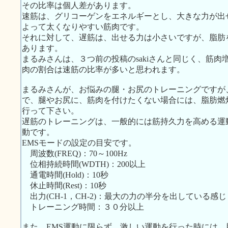
その比率は個人差があります。
速筋は、グリコーゲンをエネルギーとし、大きな力が出
よって太くなりやすい筋肉です。
それに対して、遅筋は、出せる力は小さいですが、脂肪
あります。
まるみさんは、３つ前の投稿のsakiさんと同じく、筋
肉の割合は速筋の比率が多いと思われます。
まるみさんが、お悩みの腿・お尻のトレーニングですが
で、腿やお尻に、筋肉を付けたくない場合には、脂肪燃
行って下さい。
遅筋のトレーニングは、一般的には筋持久力を高める運
動です。
EMSモードの設定の目安です。
周波数(FREQ)：70～100Hz
位相持続時間(WDTH)：200以上
通電時間(Hold)：10秒
休止時間(Rest)：10秒
出力(CH-1，CH-2)：最大の力の半分を出している感じ
トレーニング時間：３０分以上
また、EMS運動に限らず、激しい運動を行った時には