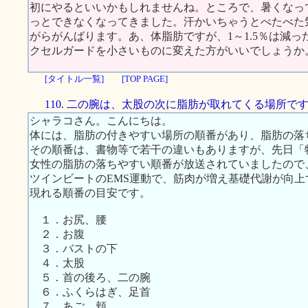
初にやるといいかもしれませんね。ところで、暑くなっ
っとできなくなってきました。汗かいちゃうとべたべた
がらがんばります。あ、体脂肪ですが、1～1.5％は減
クセルガードを小さいものに変えた方がいいでしょうか
[タイトル一覧]
[TOP PAGE]
110. 二の腕は、太股の次に脂肪が取れてくる場所で
シャラコさん。こんにちは。
体には、脂肪の付きやすい場所の順番があり、脂肪の落
その順番は、書物等で若干の違いもありますが、先日「特
女性の脂肪の落ちやすい順番が放送されていましたので
ツインビートのEMS運動で、筋肉が増え基礎代謝が向
現れる順番の目安です。
１．お尻、腰
２．お腹
３．バストの下
４．太股
５．首の後ろ、二の腕
６．ふくらはぎ、足首
７．あご、頬