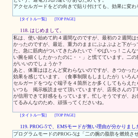
アクセルガードをどの向きで貼り付けても、効果に変わ
[タイトル一覧]
[TOP PAGE]
118. はじめまして。
私は、使い始めて約４週間なのですが、最初の２週間は
かったのですが、最近、重力のままにぷよぷよと下がっ
た。急に筋肉がついてきたみたいで「やばいっ！こんな
い腕を細くしたかったのに・・」と慌てています。二の
がいいのでしょうか？
あと、体重はほとんど変わらないのですが、きつかった
効果を感じています。（食事制限もしましたが）いろん
セルガードをつなぐ端子を４箇所とか多くしてもらえた
いつも 掲示板読ませて頂いていますが、店長さんの丁
が信用できて好感をもっています。忙しそうですが、お
てるみんなのため、頑張ってくださいね。
[タイトル一覧]
[TOP PAGE]
119. PROG-5で、EMSモードが無い理由が分かりまし
プログラムモードのPROG-5は「二の腕の脂肪を燃焼さ