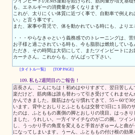
ツインビートのEMS運動を続けられ、筋肉量が増え基
も、エネルギーの消費量が多くなります。
これが、太りにくい体質に近づく事で、自動車で例えれ
い」と言う事です。
また、家事や育児で、体を動かれている時にも、よりエ
・・・やらなきゃという義務感でのトレーニングは、苦
お子様と過ごされている時も、今も脂肪は燃焼している
ただき、その時間は大切にして、またツインビートにお
カーチさん。これからも、がんばって下さい。
[タイトル一覧]
[TOP PAGE]
109. 私も2週間目のご報告！
店長さん、こんにちは！初めはやりすぎて、翌日苦しん
楽だけど、筋肉痛は誰も替わって引き受けてくれません
かんできました。腹筋はかなり慣れてきて、55～60で3
います。背中とおしりとふとももは交替で3日に１回の
たのは、ふとももの裏側の脚とおしりの境目。はっきり
ました。うれしい。一方イマイチなのが二の腕。ツイン
し、うっかり手の角度を変えると手首がぎゅーんと曲が
になってしまいます。うーん、ふとももの付け根の効果