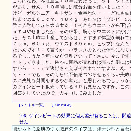
こんばんわ。私は過去１０年にわたって、ダイエットと
がありません。１０年間には随分お金を使いました・・
けど、ガルシニア・キトサン・食事療法・・・どれも駄
れまでは１６０ｃｍ、４８ｋｇ、あだ名は「ゾンビ」の
学に入学してから太る太る！！それもウエストから下ば
５キロやせましたが、その結果、胸からウエストにかけ
た。その上昨年出産してからは、ますます体型が崩れて
７ｃｍ、６０ｋｇ、ウエスト６９ｃｍ、ヒップはなんと
たいんです！！て言うか、バランスのとれた体型になり
るでしょうか？無理なら無理といって下さい。今までず
ットしてきました。確かに商品が売れれば売った側には
すから・・・」で逃げちゃえばそれまでですよね。あ、
て・・・でも、そのくらい不信感つのらせるくらい失敗
のに失礼な質問をするやな客だ」と思われるでしょうが
のツインビート販売しているＨＰも見たんですが、この
回答をしていたので、カキコしてみました。
[タイトル一覧]
[TOP PAGE]
106. ツインビートの効果に個人差が有ることは、間
せん。
腰から下に脂肪のつく肥満のタイプは、洋ナシ型と言わ