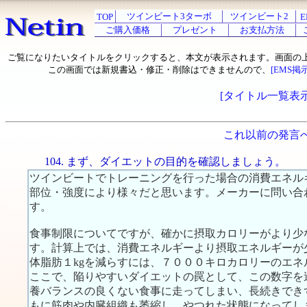
ツインビート3ターボ
ツインビート2
TOP
E
ご購入価格
プレゼント
お支払方法
ご覧になりたいタイトルをクリックすると、本文が表示されます。画面の
この画面では新規書込・修正・削除はできませんので、
[EMS掲
[タイトル一覧表示
これ以前の発言
104. まず、ダイエットの目的を確認しましょう。
ツインビートでトレーニングを行った場合の消費エネル
部位・強度により様々だと思います。メーカーに問い合
す。
食事制限についてですが、確かに摂取カロリーがより少
す。計算上では、消費エネルギーより摂取エネルギーが
体脂肪１kgを減らすには、７０００キロカロリーのエネ
ここで、陥りやすいダイエットの罠として、この数字を
養バランスの良くない食事に走ってしまい、長続きでき
もに筋肉や内臓組織も萎縮し、やつれた状態になってし