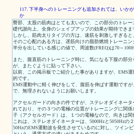
117. 下半身へのトレーニングも追加されては、いか
か
臀部、太股の筋肉はとても太いので、この部分のトレー
礎代謝向上、全身のシェイプアップの効果が期待できま
しかし、筋肉太りタイプの方は、速筋を刺激しすぎると
そのご心配のある方は、遅筋向けの脂肪燃焼トレーニン
半分を出している感じの値で、周波数(FREQ)は70～10
また、腹直筋のトレーニング時に、気になる下腹の部分
が、またぐように貼って下さい。
以前、この掲示板でご紹介した事がありますが、EMS
的です。
EMS運動中に軽く伸びをして、腹筋を伸ばす運動です
で、無理されないようにお願いします。
アクセルガードの向きの件ですが、ステレオダイネータ
れており、その３つの電極の位置がトレーニングに関係
子（アクセルガード）は、１つの電極なので、向きは関
これは、ステレオダイネーターは、5000Hzと5050H
50HzのEMS運動波を発生させているのに対し、ツイン
という、通電方式の違いがあるためです。