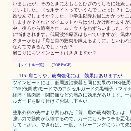
いましたが、そのときに太ももとひざのうしろに妊娠し
まいました。（セルライトっていうんでしたっけ？）こ
効なんでしょうか？また、中学生以降お目にかかったこ
しますか？それとダイエットからは少しかけ離れますが
中、後ろから追突され、ムチウチをわずらいました。今
に悩まされます。低周波治療器はもっていますが、気休
クターからは「肩と首の筋肉を鍛えるように」といわれ
なんてできるんでしょうか？
肩こりにもツインビートはききますか？
[タイトル一覧]
[TOP PAGE]
115. 肩こりや、筋肉強化には、効果はありますが．
ツインビートには、低周波治療器と同じ効果のTNS(低周
TNS(低周波)モードでのアクセルガードの黒端子（マ
経痛・筋肉痛・関節痛などの痛みに効果があります。一
ルガードを貼り付けてお試し下さい。
整形外科の先生より言われた「首、肩の筋肉強化」は、
強い力で筋肉が収縮するので、万一にもムチウチを悪化
して下さい。できれば、一度、トレーニングについて先
す。