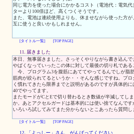
同じ電力を使った場合にかかるコスト（電池代：電気代
ターより100倍ほど、高くつくそうです。
また、電池は連続使用よりも、休ませながら使った方が
互に使うと良いかもしれません。
[タイトル一覧]
[TOP PAGE]
11. 届きました
本日、無事届きました。さっそくやりながら書き込んで
やばくなっていったこの体に対して最後の切り札である
今、プログラム3を腹筋にあててやってるんでしが脂肪
筋肉が絞られてるというか・・そんな感じですね。プロ
く慣れてきたら限界までと説明があるのですが具体的に
40でやってます。
またモードがCとEで切り替わるとき数値が半減してし
か。あとアクセルガードは基本的には使い捨てなんです
いろいろ試してみてまた分からないとこあったら質問し
[タイトル一覧]
[TOP PAGE]
12. 「よっしー」さん、がんばってください