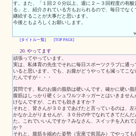
す。また、「１回２０分以上、週に２～３回程度の有酸
る」と、紹介されている方もおられるので、毎日でなく
継続することが大事だと思います。
今後ともよろしくお願いします。
W
[タイトル一覧]
[TOP PAGE]
20. やってます
頑張ってやっています。
実は、私体育の先生でそれに毎日スポーツクラブに通っ
いると思います。でも、お腹がどうやっても減ってこな
たんですが・・・
質問です。私のお腹の脂肪は硬いんです。確かに硬い脂
腹筋はしっかり硬くシュワルツネッガーとはいきません
けなんですが、これでも効きますか？
それと、皆さんが３０まであげたと言っているのは、左
かなか上がりませんが、３０分の中でなれてきてだんだ
た。これでいいんですか？みなさん、スイッチを入れて
か？
それと、腹筋を縮めた姿勢（安座で前屈み）でやっても