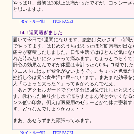
やっぱり、最初は30以上は痛かったですが、ヨッシー
と思いますよ。
[タイトル一覧]
[TOP PAGE]
14. 1週間過ぎました
届いて今日で1週間になります。腹筋は欠かさず、時間
でやってます。はじめのうちは思ったほど筋肉痛が出な
痛みが蓄積しだしました。日常生活ではほとんど気にな
れた時みたいにジワーって痛みます。ちょっとつらくて
肝心の効果なんですが体重は今計ったら0.6キロ減でし
ウエストにはまだ変化がないようです。ちょっと色気だ
挫折し今は元の食生活に戻っています。まあまだ効果を
人「ちょっと太った？」ってきかれるんでねえ。
あとアクセルガードですが多分15回位使用したと思う
す。教わった通り少し水で濡らすとまあ付きやすくなる
ンス低い印象。例えば医療用のゼリーとかで体に密着す
す。どうなんでしょうかねぇ・・
まあ、あせらずまた頑張ってみます。
[タイトル一覧]
[TOP PAGE]