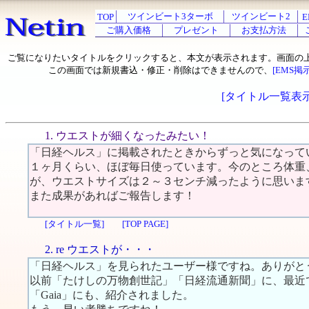
ツインビート3ターボ
ツインビート2
TOP
E
ご購入価格
プレゼント
お支払方法
ご覧になりたいタイトルをクリックすると、本文が表示されます。画面の
この画面では新規書込・修正・削除はできませんので、
[EMS掲
[タイトル一覧表示
1. ウエストが細くなったみたい！
「日経ヘルス」に掲載されたときからずっと気になって
１ヶ月くらい、ほぼ毎日使っています。今のところ体重
が、ウエストサイズは２～３センチ減ったように思いま
また成果があればご報告します！
[タイトル一覧]
[TOP PAGE]
2. re ウエストが・・・
「日経ヘルス」を見られたユーザー様ですね。ありがと
以前「たけしの万物創世記」「日経流通新聞」に、最近では「
「Gaia」にも、紹介されました。