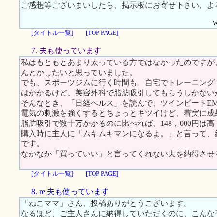
ご感想等ございまいしたら、掲示板にお寄せ下さい。よ
W
[タイトル一覧]
[TOP PAGE]
7. 夫も使っています
私はもともとあまり太っている方ではなかったのですが
んとかしたいと思っていました。
でも、スポーツジムに行く時間も、自宅でトレーニング
はかかるけど、美容外科で脂肪吸引してもらうしかない
そんなとき、「日経ヘルス」を読んで、ツインビートE
電気の刺激を強くするとちょっとキツイけど、着実に成
脂肪吸引で数十万かかるのに比べれば、148，000円は
購入時に主人に「ムキムキマンになるよ。」と言って、
です。
なかなか「買っていい」と言ってくれない夫を納得させ
[タイトル一覧]
[TOP PAGE]
8. re 夫も使っています
「ねこママ」さん、投稿ありがとうございます。
なるほど、ご主人さんに納得していただくのに、こんな