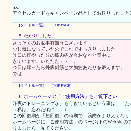
p.s.
アクセルガードをキャンペーン品としてお送りしたこと
[タイトル一覧]
[TOP PAGE]
5. わかりました。
さっそくのお返事有難うございます。
少し気になっていたのでこれですっきりしました。
昨日の夜やった分の筋肉痛が今おなかと背中に
きています。いたたた・・・。
今日は帰ったら外腹斜筋と大胸筋あたりを鍛えます。
では
[タイトル一覧]
[TOP PAGE]
6. ホームページの「ご使用方法」もご覧下さい
昨夜のトレーニングが、もうきているという事は、「た
（私は、忘れた頃に．．）
この回復期が「超回復」の時期で、筋肉がより太くなり
ホームページに「ご使用方法」のページ(下のWeb sit
りましたら、見てください。