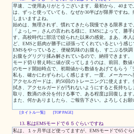
早速、ご使用ありがとうございます。最初から、40ま
は、ずっと使っていても、なぜか30半ばが限界ですね
しまいますよね。
始めは、無理されず、慣れてきたら我慢できる限界まで
「よっしー」さんの言われる様に、EMSによって、勝
す。高校時代に部活で絞られた以来の感覚。まあ、本人
ど、EMSと筋肉が勝手に頑張ってくれているという感じ
EMSをやっていると、便秘気味のお腹も、すこぶる快
お腹をグリグリ揉み解されているので、納得できます。
モード切り替え時に値が戻ってしまうのは、前回、数値
のモード開始時点で、初期値から数値をあげてもらう「
私も、確かにわずらわしく感じます。一度、メーカーへ
アクセルガードは、約50回のトレーニングに使えます
拭き、アクセルガードが汚れないようにすると長持ちし
取り、数滴の水分を付ける事で、ある程度は回復します
また、何かありましたら、ご報告下さい。よろしくお願
[タイトル一覧]
[TOP PAGE]
13. 私はEMSモードで６５ぐらいですね
私は、１ヶ月半ほど使ってますが、EMSモードで65ぐ