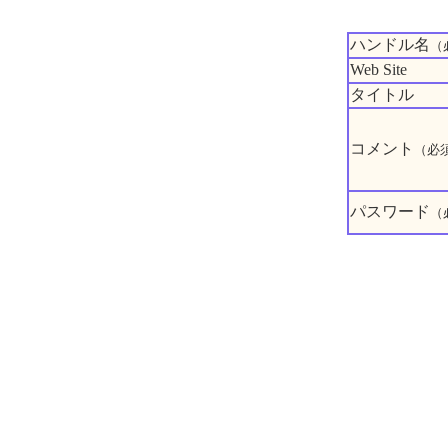
ハンドル名
（
Web Site
タイトル
コメント
（必
パスワード
（