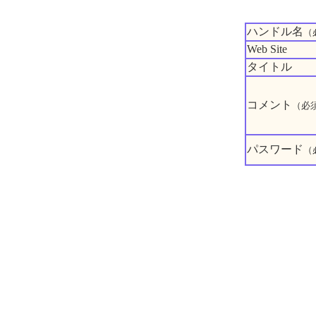
ハンドル名
（
Web Site
タイトル
コメント
（必
パスワード
（