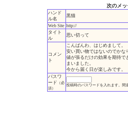
次のメッ
ハンド
黒猫
ル名
Web Site
http://
タイト
思い切って
ル
こんばんわ、はじめまして。
安い買い物ではないのでかな
コメン
値が張るだけの効果を期待で
ト
まいました。
今から届く日が楽しみです。
パスワ
ード
（必
投稿時のパスワードを入れます。間
須）