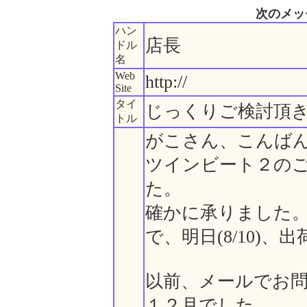
次のメッ
ハン
店長
ドル
名
Web
http://
Site
タイ
じっくりご検討頂
トル
がこさん、こんば
ツインビート２の
た。
確かに承りました
で、明日(8/10)
以前、メールでお
１２月でした。