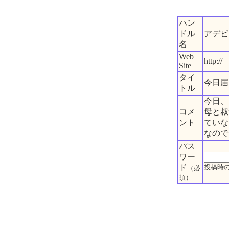
ハン
ドル
アデビ
名
Web
http://
Site
タイ
今日届
トル
今日、
コメ
母と叔
ント
ていな
なので
パス
ワー
ド
投稿時
（必
須）