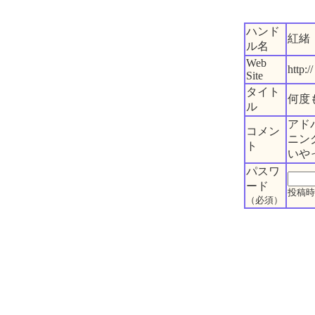
ハンド
紅緒
ル名
Web
http://
Site
タイト
何度
ル
アド
コメン
ニン
ト
いや
パスワ
ード
投稿時
（必須）