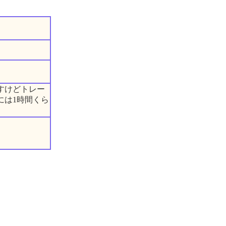
すけどトレー
には1時間くら