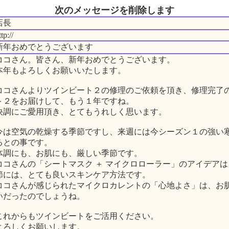
次のメッセージを削除します
店長
ttp://
新年おめでとうございます
ココさん。皆さん、新年おめでとうございます。
本年もよろしくお願いいたします。
ココさんよりツインビート２の修理のご依頼を頂き、修理完了
ト２をお届けして、もう１年ですね。
快調にご愛用頂き、とてもうれしく思います。
今は空気の乾燥する季節ですし、来週には今シーズン１の強い
るとの事です。
体調にも、お肌にも、厳しい季節です。
ココさんの「シートマスク ＋ マイクロローラー」のアイデア
節には、とても良いスキンケア方法です。
ココさんが感じられたマイクロカレントの「心地よさ」は、お
いだったのでしょうね。
これからもツインビートをご活用ください。
よろしくお願いします。