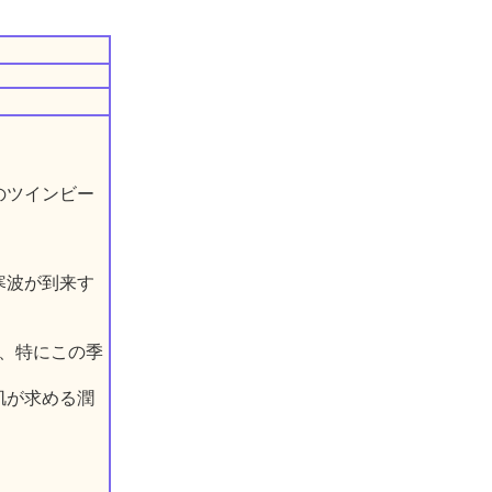
のツインビー
寒波が到来す
は、特にこの季
肌が求める潤