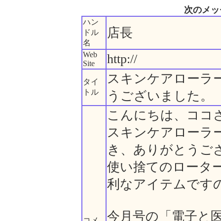
次のメッ
ハン
店長
ドル
名
Web
http://
Site
スキンケアローラ
タイ
トル
うございました。
こんにちは、ココ
スキンケアローラ
き、ありがとうご
使い捨てのロータ
利なアイテムです
今月号の「電子と
コメ