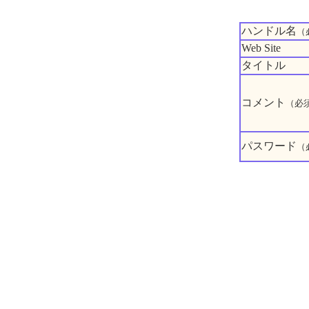
ハンドル名
（
Web Site
タイトル
コメント
（必
パスワード
（