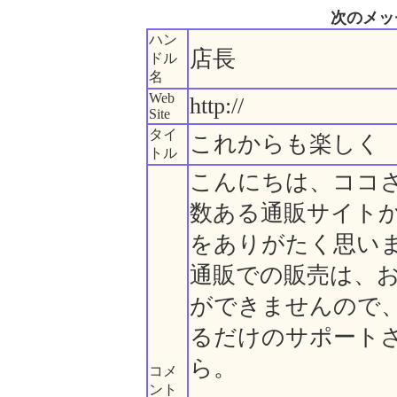
次のメッ
ハン
店長
ドル
名
Web
http://
Site
タイ
これからも楽しく
トル
こんにちは、ココ
数ある通販サイト
をありがたく思い
通販での販売は、
ができませんので
るだけのサポート
ら。
コメ
ント