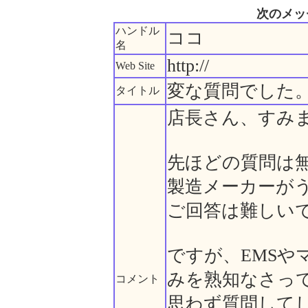
次のメッ
ハンドル
ココ
名
http://
Web Site
変な質問でした
タイトル
店長さん、すみ
先ほどの質問は
製造メーカーが
ご回答は難しい
ですが、EMSや
みを熟知なさっ
コメント
思わず質問して