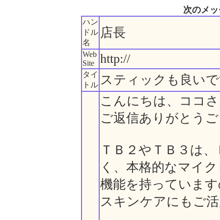
次のメッ
ハン
店長
ドル
名
Web
http://
Site
タイ
スティックも良いで
トル
こんにちは、ココさ
ご返信ありがとうご
ＴＢ２やＴＢ３は、
く、本格的なマイク
機能を持っています
スキンケアにもご活