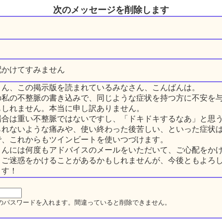
次のメッセージを削除します
り
配かけてすみません
さん、この掲示版を読まれているみなさん、こんばんは。
の私の不整脈の書き込みで、同じような症状を持つ方に不安を
もしれません。本当に申し訳ありません。
場合は重い不整脈ではないですし、「ドキドキするなあ」と思
られないような痛みや、使い終わった後苦しい、といった症状
で、これからもツインビートを使いつづけます。
さんには何度もアドバイスのメールをいただいて、ご心配をか
、ご迷惑をかけることがあるかもしれませんが、今後ともよろ
ます！
のパスワードを入れます。間違っていると削除できません。