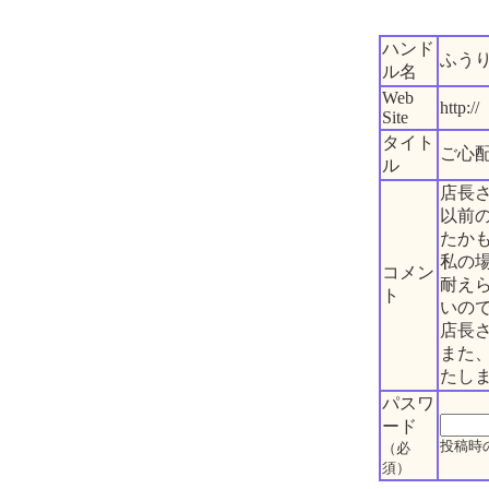
ハンド
ふう
ル名
Web
http://
Site
タイト
ご心
ル
店長
以前
たか
私の
コメン
耐え
ト
いの
店長
また
たし
パスワ
ード
投稿時
（必
須）