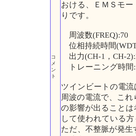
おける、ＥＭＳモー
りです。
周波数(FREQ):70
位相持続時間(WDTH)
出力(CH-1，CH-2):
コ
メ
トレーニング時間:
ン
ト
ツインビートの電流
周波の電流で、これ
の影響が出ることは
して使われている方
ただ、不整脈が発生