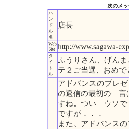
次のメッ
ハ
ン
店長
ド
ル
名
Web
http://www.sagawa-exp.
Site
タ
ふうりさん、げんま
イ
ト
テ２ご当選、おめで
ル
アドバンスのプレゼ
の返信の最初の一言
すね。つい「ウソで
ですが．．．
また、アドバンスの