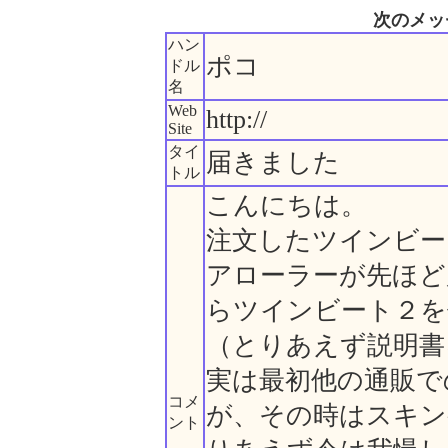
次のメッ
ハン
ポコ
ドル
名
Web
http://
Site
タイ
届きました
トル
こんにちは。
注文したツインビー
アローラーが先ほど
らツインビート２を
（とりあえず説明書
実は最初他の通販で
コメ
が、その時はスキン
ント