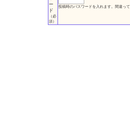
ー
投稿時のパスワードを入れます。間違って
ド
（必
須）