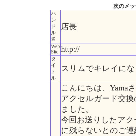
次のメッ
ハ
ン
店長
ド
ル
名
Web
http://
Site
タ
イ
スリムでキレイにな
ト
ル
こんにちは、Yama
アクセルガード交換
ました。
今回お送りしたアク
に残らないとのご連