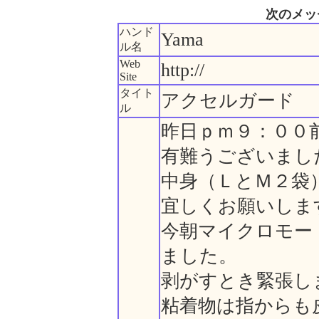
次のメッ
ハンド
Yama
ル名
Web
http://
Site
タイト
アクセルガード
ル
昨日ｐｍ９：００
有難うございまし
中身（ＬとＭ２袋
宜しくお願いしま
今朝マイクロモー
ました。
剥がすとき緊張し
粘着物は指からも