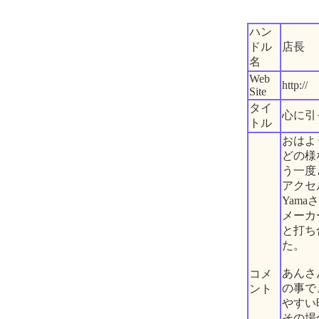
ハン
ドル
店長
名
Web
http://
Site
タイ
心に引
トル
おはよ
どの様
う一度
アクセ
Yam
メーカ
と打ち
た。
あんさ
コメ
の事で
ント
やすい
その場