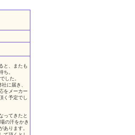
ると、またも
持ち。
況でした。
は弊社に届き、
応をメーカー
頂く予定でし
なってきたと
夏場の汗をかき
があります。
して頂くとし