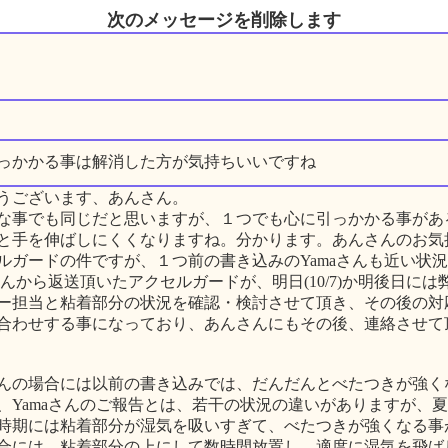
次のメッセージを削除します
っかかる事は解消した方が気持ちいいですね
うございます、あんさん。
な事でも同じだと思いますが、１つでも心に引っかかる事があ
と手を伸ばしにくくなりますね。分かります。あんさんのお気
ルガードの件ですが、１つ前の書き込みのYamaさんも近い状
aさんから返送頂いたアクセルガードが、明日(10/7)か明後日に
ー担当と粘着部分の状況を確認・検討させて頂き、その後の対
合わせする事になっており、あんさんにもその後、連絡させて
んの場合には以前の書き込みでは、だんだんとべたつきが強く
、Yamaさんのご報告とは、若干の状況の違いがありますが、
時期には粘着部分が湿気を吸いすぎて、べたつきが強くなる事
合には、粘着部分の上にして数時間放置し、適度に湿気を飛ば