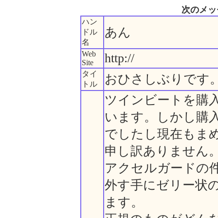
次のメッ
ハン
あん
ドル
名
Web
http://
Site
タイ
おひさしぶりです
トル
ツインビートを購
います。しかし購
でしたし現在もま
申し訳ありません
アクセルガードの
外す手にゼリー状
ます。