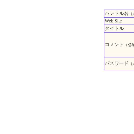
ハンドル名
（
Web Site
タイトル
コメント
（必
パスワード
（