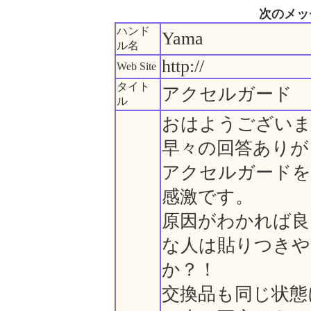
次のメッ
ハンド
Yama
ル名
http://
Web Site
タイト
アクセルガード
ル
おはようござい
早々の回答ありが
アクセルガードを
感激です。
原因がわかれば良
な人は貼りつき
か？！
交換品も同じ状態