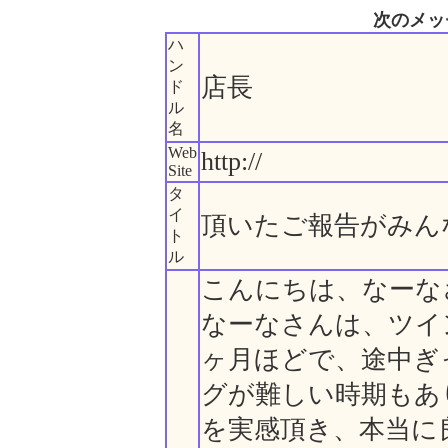
次のメッ
ハ
ン
店長
ド
ル
名
Web
http://
Site
タ
イ
頂いたご報告がみん
ト
ル
こんにちは、なーな
なーなさんは、ツイ
ヶ月ほどで、途中ぎ
グが難しい時期もあ
を実感頂き、本当に