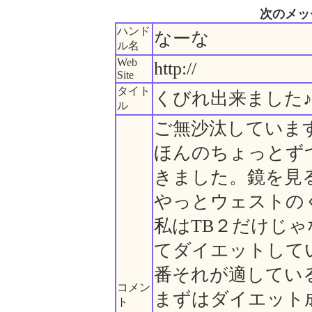
次のメッ
ハンド
なーな
ル名
Web
http://
Site
タイト
くびれ出来ました♪
ル
ご無沙汰していま
ほんのちょっとず
きました。鏡を見
やっとウェストの
私はTB２だけじ
てダイエットして
番それが適してい
コメン
まずはダイエット
ト