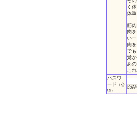
その
く体
体重
筋肉
肉を
いー
肉を
でも
覚か
あの
これ
パスワ
ード
（必
投稿
須）