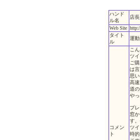
ハンド
店長
ル名
Web Site
http:/
タイト
運動
ル
こん
ツイ
ご購
は言
思い
高速
道の
やっ
プレ
窓か
す。
コメン
ツイ
ト
時的