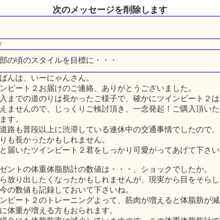
次のメッセージを削除します
/
部の頃のスタイルを目標に・・・
ばんは、いーにゃんさん。
ンビート２お届けのご連絡、ありがとうございました。
入までの道のりは長かったご様子で、確かにツインビート２は
えませんので、じっくりご検討頂き、一念発起！ご購入頂いた
ます。
道路も普段以上に渋滞している連休中の交通事情でしたので、
りも長かったかもしれません。
と届いたツインビート２君をしっかり可愛がってあげて下さい
ゼントの体重体脂肪計の数値は・・・、ショックでしたか。
ら放り出したくなったかもしれませんが、現実から目をそらし
今の数値も記録しておいて下さいね。
ンビート２のトレーニングよって、筋肉が増えると体脂肪が減
に体重が増える方もおられます。