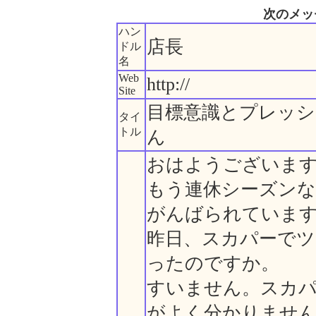
次のメッ
ハン
店長
ドル
名
Web
http://
Site
目標意識とプレッ
タイ
トル
ん
おはようございま
もう連休シーズン
がんばられていま
昨日、スカパーでツ
ったのですか。
すいません。スカ
がよく分かりませ