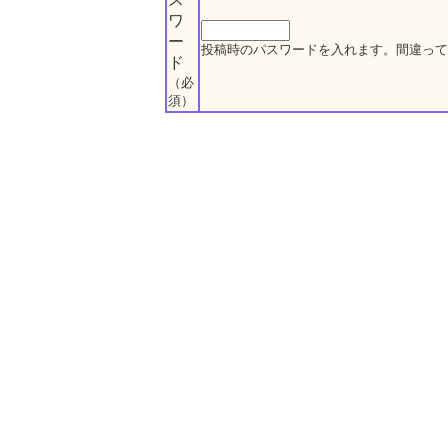
ワ
ー
投稿時のパスワードを入れます。間違って
ド
（必
須）