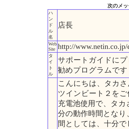
次のメッ
ハ
ン
店長
ド
ル
名
Web
http://www.netin.co.jp
Site
タ
サポートガイドにプ
イ
ト
勧めプログラムです
ル
こんにちは、タカさ
ツインビート２をご
充電池使用で、タカ
分の動作時間となり
間としては、十分で