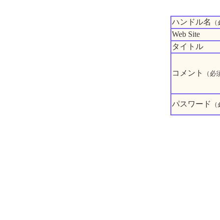
ハンドル名
（
Web Site
タイトル
コメント
（必
パスワード
（