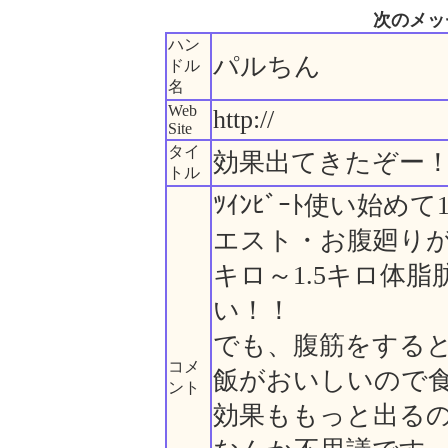
次のメッ
ハン
パルちん
ドル
名
Web
http://
Site
タイ
効果出てきたぞー
トル
ﾂｲﾝﾋﾞｰﾄ使い始
エスト・お腹廻りが
キロ～1.5キロ体
い！！
でも、腹筋をする
コメ
飯がおいしいので
ント
効果ももっと出る