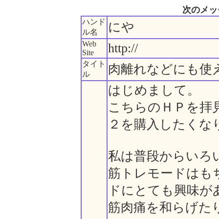
次のメッ
ハンド
にや
ル名
Web
http://
Site
タイト
肉離れなどにも使
ル
はじめまして。
こちらのＨＰを拝
２を購入したくな
私は普段からいろ
筋トレモードはも
ドにとても興味が
筋肉痛を和らげた