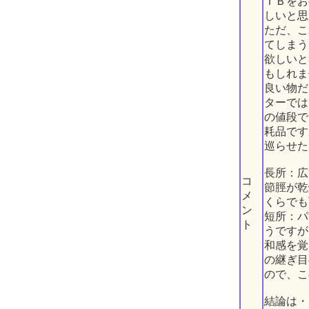
ＴＢをお
しいと思
ただ、こ
てしまう
欲しいと
もしれま
良い物だ
ターでは
の値段で
耗品です
巡らせた
長所：広
コ
節脛が乾
メ
くらでも
ン
短所：パ
ト
うですが
和感を覚
の継ぎ目
ので、こ
結論は・