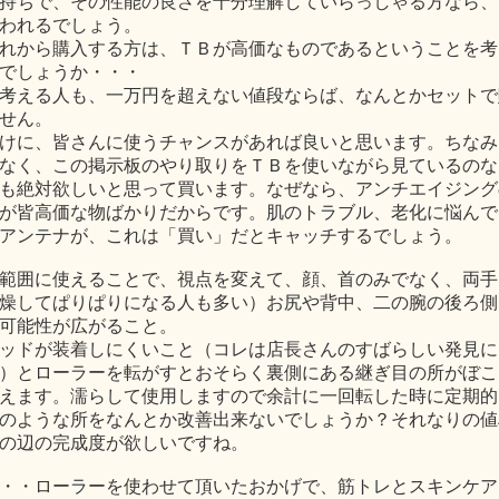
持ちで、その性能の良さを十分理解していらっしゃる方なら、
われるでしょう。
れから購入する方は、ＴＢが高価なものであるということを考
でしょうか・・・
考える人も、一万円を超えない値段ならば、なんとかセットで
せん。
けに、皆さんに使うチャンスがあれば良いと思います。ちなみ
なく、この掲示板のやり取りをＴＢを使いながら見ているのな
も絶対欲しいと思って買います。なぜなら、アンチエイジング
が皆高価な物ばかりだからです。肌のトラブル、老化に悩んで
アンテナが、これは「買い」だとキャッチするでしょう。
範囲に使えることで、視点を変えて、顔、首のみでなく、両手
燥してぱりぱりになる人も多い）お尻や背中、二の腕の後ろ側
可能性が広がること。
ッドが装着しにくいこと（コレは店長さんのすばらしい発見に
）とローラーを転がすとおそらく裏側にある継ぎ目の所がぼこ
えます。濡らして使用しますので余計に一回転した時に定期的
のような所をなんとか改善出来ないでしょうか？それなりの値
の辺の完成度が欲しいですね。
・・ローラーを使わせて頂いたおかげで、筋トレとスキンケア