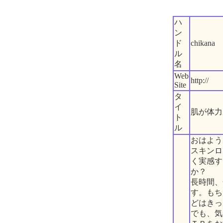
ハ
ン
ド
chikana
ル
名
Web
http://
Site
タ
イ
肌が体力
ト
ル
おはよう
スキンロ
く実感す
か？
長時間、
す。もち
どはきっ
でも、気