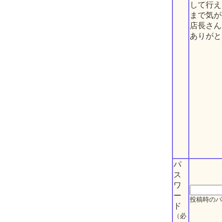
して行え
まで気が
店長さん
ありがと
パ
ス
ワ
ー
投稿時のパ
ド
（必