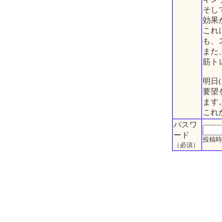
そし
効果
これ
も、
また
筋ト
明日
要望
ます
これ
パスワ
ード
投稿時
（必須）