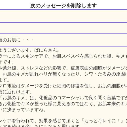
次のメッセージを削除します
頃のお肌に・・・
ようございます、ばにらさん。
ラーによるスキンケアで、お肌スベスベを感じられた後、キメ
子です。
や紫外線、ストレスなどの影響で、皮膚表面の細胞がダメージ
、お肌のキメが乱れハリが無くなったり、シワ・たるみの原因
ます。
クロ電流はダメージを受けた細胞の修復を促し、お肌の細胞が
態に近付けます。
「お肌のキメ」は、化粧品のコマーシャルで良く聞く言葉です
るお化粧でキメが整った様に見えるのではなく、お肌本来のキ
いに決まっていますね。
ンケアを行われて、効果を感じて頂くと「もっとキレイに！」
ケアを続ける楽しみにもなると思います。