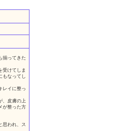
も揃ってきた
を受けてしま
にもなってし
キレイに整っ
が、皮膚の上
メが整った方
と思われ、ス