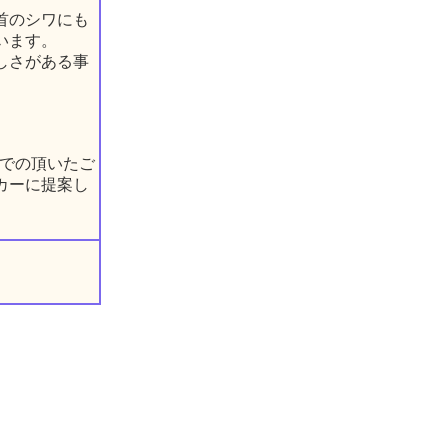
首のシワにも
います。
しさがある事
までの頂いたご
カーに提案し