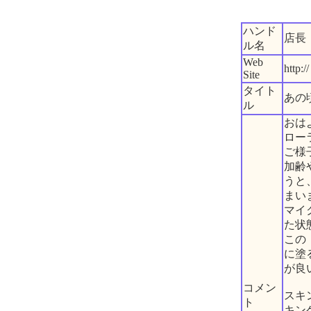
ハンド
店長
ル名
Web
http://
Site
タイト
あの
ル
おは
ロー
ご様
加齢
うと
まい
マイ
た状
この
に塗
が良
コメン
スキ
ト
キン