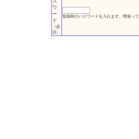
ス
ワ
ー
投稿時のパスワードを入れます。間違って
ド
（必
須）