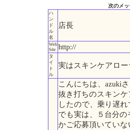
次のメッ
ハ
ン
店長
ド
ル
名
Web
http://
Site
タ
イ
実はスキンケアロー
ト
ル
こんにちは、azuki
抜き打ちのスキンケ
したので、乗り遅れ
でも実は、５台分の
かご応募頂いていな