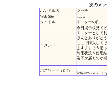
次のメッ
ハンドル名
マッチ
Web Site
http://
タイトル
モニターの件
今日掲示板見て
モニターとして利
ほんとありがと
ここで購入して
コメント
ますますそう思
利用状況＆使用
端子が届くのが楽
パスワード
（必須）
投稿時のパスワード