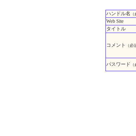
ハンドル名
（
Web Site
タイトル
コメント
（必
パスワード
（