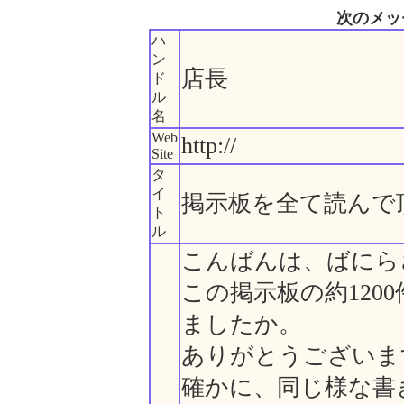
次のメッ
ハ
ン
店長
ド
ル
名
Web
http://
Site
タ
イ
掲示板を全て読んで
ト
ル
こんばんは、ばにら
この掲示板の約120
ましたか。
ありがとうございま
確かに、同じ様な書