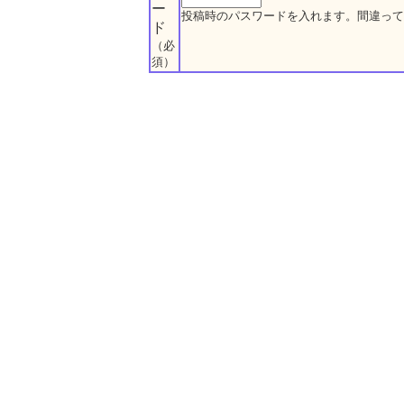
ー
投稿時のパスワードを入れます。間違って
ド
（必
須）